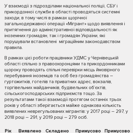
У взаємодії з підрозділами національної поліції, СБУ і
прикордонної служби в області проводяться системні
заходи, в тому числі в рамках щорічної
загальнодержавної операції «Мігрант» щодо виявлення і
притягнення до адміністративної відповідальності як
іноземних громадян, так і громадян України, які
порушували встановлені міграційним законодавством
правила.
В рамках цієї роботи працівники УДМС у Чернівецькій
області спільно з правоохоронцями та прикордонниками
щороку проводять спільні перевірки місць ймовірного
перебування іноземців та осіб без громадянства –
гуртожитків, готелів та приватних адрес, вокзалів,
торгівельних майданчиків, будівельних об’єктів,
сільськогосподарських підприємств тощо. За
результатами такої взаємодії протягом останніх трьох
років у області зберігається майже однакова кількість
виявлених неврегульованих мігрантів: у 2017 році – 297, у
2018 році – 291, у 2019 році – 279 осіб.
Рік
Виявлено
Складено
Примусово
Примусово