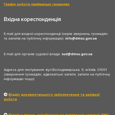
Графік роботи приймальні громадян
Вхідна кореспонденція
E-mail для вхідної кореспонденції (окрім звернень громадян
та запитів на публічну інформацію):
info
dmsu.gov.ua
E-mail для органів судової влади:
sud
dmsu.gov.ua
Адреса для листування: вул.Володимирська, 9, м.Київ, 01001
(звернення громадян, адвокатські запити, запити на публічну
інформацію тощо)
Відділ документального забезпечення та архівної
роботи
Відділ з питань запобігання та виявлення корупції ДМС