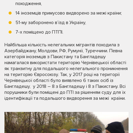
походження,
14 іноземців примусово видворено за межі країни;
51-му заборонено в’їзд в Україну,
7-х поміщено до ПТПІ.
Найбільша кількість нелегальних мігрантів походила з
Азербайджану, Молдови, РФ, Румунії, Туреччини. Певна
категорія іноземців з Пакистану та Бангладешу
намагалася використати територію Чернівецької області
як транзитну для подальшого нелегального проникнення
на територію Євросоюзу. Так, у 2017 році на території
Чернівецької області було виявлено 6 таких осіб із
Бангладешу, у 2018 – 8 з Бангладешу і 8 з Пакистану. Всі
порушники були поміщені до ПТІ за рішенням суду для їх
ідентифікації та подальшого видворення за межі країни.