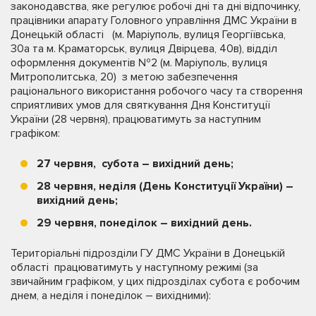
законодавства, яке регулює робочі дні та дні відпочинку,
працівники апарату Головного управління ДМС України в
Донецькій області (м. Маріуполь, вулиця Георгіївська,
30а та м. Краматорськ, вулиця Двірцева, 40в), відділ
оформлення документів №2 (м. Маріуполь, вулиця
Митрополитська, 20) з метою забезпечення
раціонального використання робочого часу та створення
сприятливих умов для святкування Дня Конституції
України (28 червня), працюватимуть за наступним
графіком:
27 червня, субота – вихідний день
;
28 червня, неділя (День Конституції України) –
вихідний день;
29 червня, понеділок – вихідний день.
Територіальні підрозділи ГУ ДМС України в Донецькій
області працюватимуть у наступному режимі (за
звичайним графіком, у цих підрозділах субота є робочим
днем, а неділя і понеділок – вихідними):