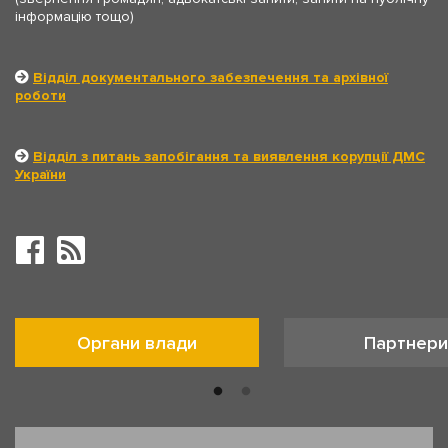
інформацію тощо)
Відділ документального забезпечення та архівної
роботи
Відділ з питань запобігання та виявлення корупції ДМС
України
Органи влади
Партнери