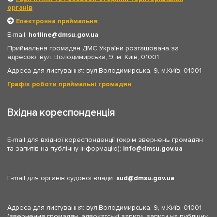
органів
Електронна приймальня
E-mail:
hotline
dmsu.gov.ua
Приймальня громадян ДМС України розташована за
адресою: вул. Володимирська, 9, м. Київ, 01001
Адреса для листування: вул.Володимирська, 9, м.Київ, 01001
Графік роботи приймальні громадян
Вхідна кореспонденція
E-mail для вхідної кореспонденції (окрім звернень громадян
та запитів на публічну інформацію):
info
dmsu.gov.ua
E-mail для органів судової влади:
sud
dmsu.gov.ua
Адреса для листування: вул.Володимирська, 9, м.Київ, 01001
(звернення громадян, адвокатські запити, запити на публічну