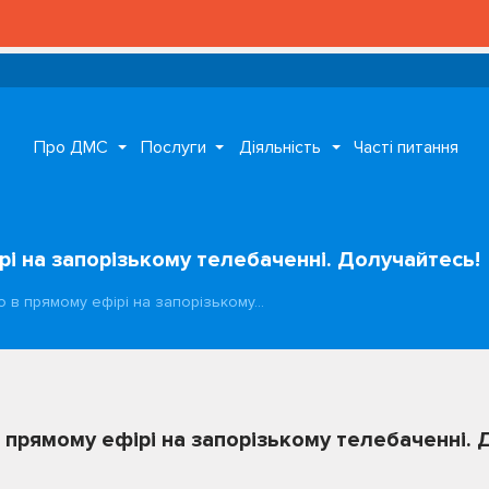
Про ДМС
Послуги
Діяльність
Часті питання
і на запорізькому телебаченні. Долучайтесь!
о в прямому ефірі на запорізькому…
 прямому ефірі на запорізькому телебаченні. 