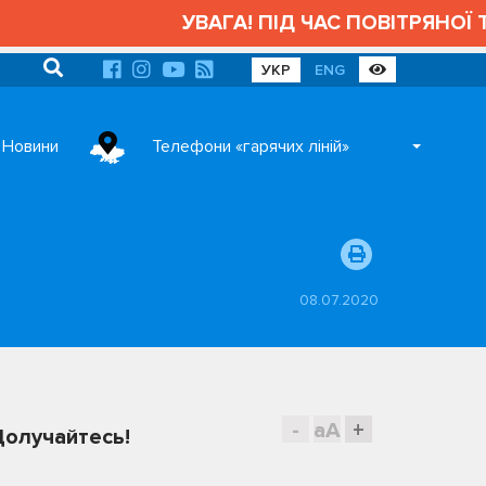
УВАГА! ПІД ЧАС ПОВІТРЯНОЇ Т
УКР
ENG
Новини
Телефони «гарячих ліній»
08.07.2020
-
aA
+
Долучайтесь!