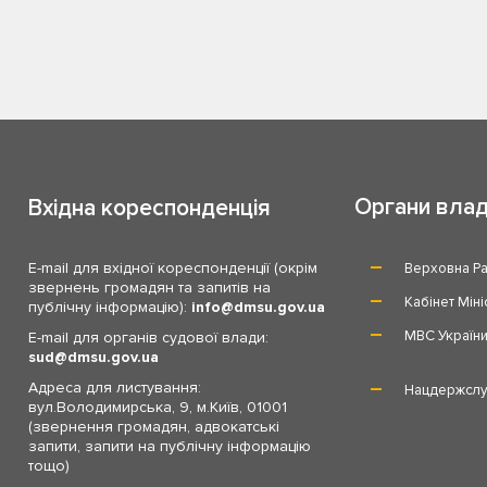
Органи вла
Вхідна кореспонденція
E-mail для вхідної кореспонденції (окрім
Верховна Ра
звернень громадян та запитів на
Кабінет Міні
публічну інформацію):
info
dmsu.gov.ua
МВС Україн
E-mail для органів судової влади:
sud
dmsu.gov.ua
Адреса для листування:
Нацдержслу
вул.Володимирська, 9, м.Київ, 01001
(звернення громадян, адвокатські
запити, запити на публічну інформацію
тощо)