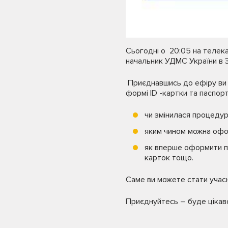
Сьогодні о 20:05 на телека
начальник УДМС України в З
Приєднавшись до ефіру ви 
формі ID -картки та паспорт
чи змінилася процедур
яким чином можна офор
як вперше оформити па
карток тощо.
Саме ви можете стати учас
Приєднуйтесь – буде цікав