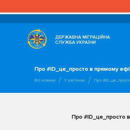
ДЕРЖАВНА МІГРАЦІЙНА
СЛУЖБА УКРАЇНИ
Про #ID_це_просто в прямому ефір
Всі новини
У регіонах
Про #ID_це_прост
Про #ID_це_просто в