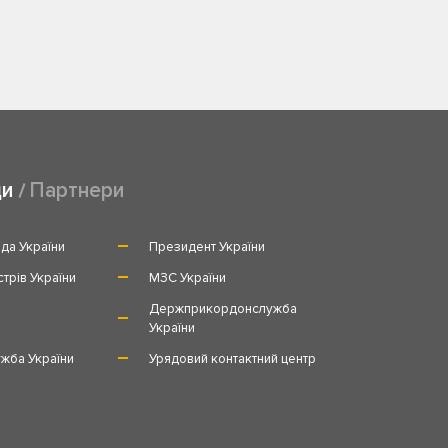
ди
Партнери
да України
Президент України
стрів України
МЗС України
и
Держприкордонслужба
України
жба України
Урядовий контактний центр