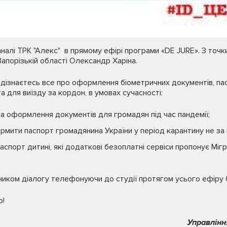
налі ТРК "Алекс" в прямому ефірі програми «DE JURE». З точки
апорізькій області Олександр Харіна.
дізнаєтесь все про оформлення біометричних документів, па
а для виїзду за кордон, в умовах сучасності:
а оформлення документів для громадян під час пандемії;
мити паспорт громадянина України у період карантину не за м
спорт дитині, які додаткові безоплатні сервіси пропонує Мігр
ником діалогу телефонуючи до студії протягом усього ефіру
о!
Управлінн