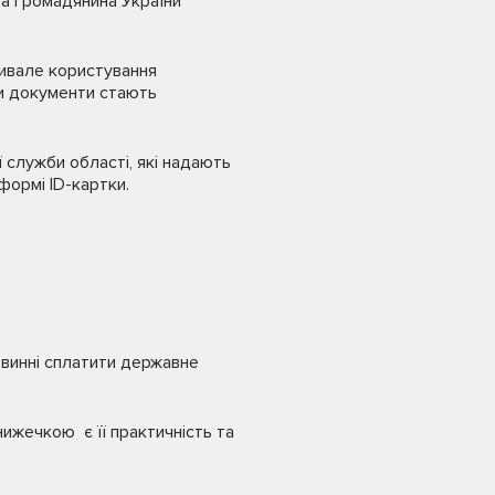
та громадянина України
ривале користування
ли документи стають
 служби області, які надають
формі ID-картки.
овинні сплатити державне
ижечкою є її практичність та