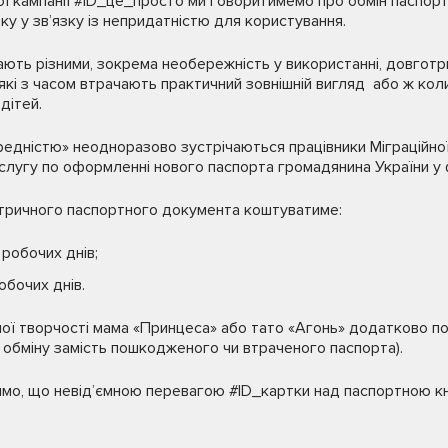
ої кампанії #ID_це_просто ми говоритимемо про обмін паспор
ку у зв’язку із непридатністю для користування.
ають різними, зокрема необережність у використанні, довгот
які з часом втрачають практичний зовнішній вигляд або ж ко
дітей.
дністю» неодноразово зустрічаються працівники Міграційної
слугу по оформленні нового паспорта громадянина України у 
тричного паспортного документа коштуватиме:
 робочих днів;
обочих днів.
чої творчості мама «Принцеса» або тато «Агонь» додатково п
азі обміну замість пошкодженого чи втраченого паспорта).
имо, що невід’ємною перевагою #ID_картки над паспортною кн