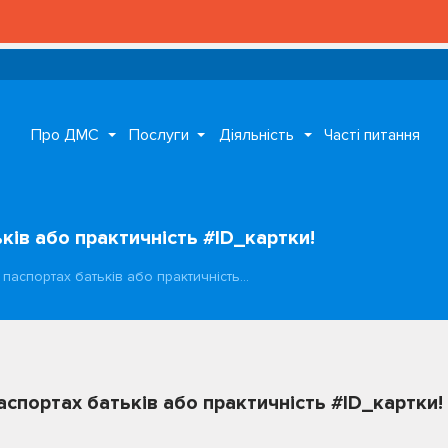
Про ДМС
Послуги
Діяльність
Часті питання
ків або практичність #ID_картки!
у паспортах батьків або практичність…
аспортах батьків або практичність #ID_картки!