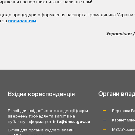
вирішення паспортних питань- залиште нам!
ю щодо процедури оформлення паспорта громадянина України 
и за
посиланням
.
Управління 
Органи вла
Вхідна кореспонденція
E-mail для вхідної кореспонденції (окрім
Верховна Ра
звернень громадян та запитів на
Кабінет Міні
публічну інформацію):
info
dmsu.gov.ua
МВС Україн
E-mail для органів судової влади: