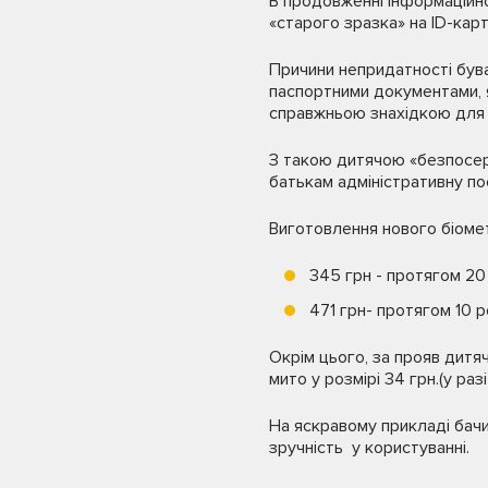
В продовженні інформаційн
«старого зразка» на ID-карт
Причини непридатності був
паспортними документами, 
справжньою знахідкою для 
З такою дитячою «безпосере
батькам адміністративну по
Виготовлення нового біоме
345 грн - протягом 20
471 грн- протягом 10 р
Окрім цього, за прояв дитя
мито у розмірі 34 грн.(у р
На яскравому прикладі бач
зручність у користуванні.