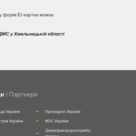
у формі ID-картки можна
ДМС у Хмельницькій області
ди
Партнери
да України
Президент України
стрів України
МЗС України
и
Держприкордонслужба