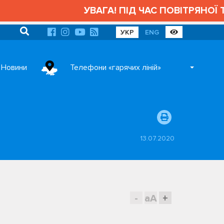
УВАГА! ПІД ЧАС ПОВІТРЯНОЇ ТРИВ
УКР
ENG
Новини
Телефони «гарячих ліній»
13.07.2020
-
aA
+