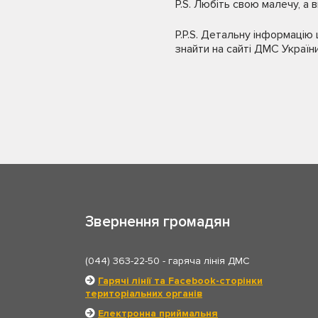
P.S. Любіть свою малечу, а 
P.P.S. Детальну інформаці
знайти на сайті ДМС Україн
Звернення громадян
(044) 363-22-50
- гаряча лінія ДМС
Гарячі лінії та Facebook-сторінки
територіальних органів
Електронна приймальня