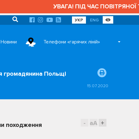
УВАГА! ПІД ЧАС ПОВІТРЯНОЇ ТР
УКР
ENG
Новини
Телефони «гарячих ліній»
ня громадянина Польщі
15.07.2020
-
aA
+
їни походження