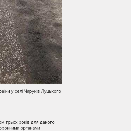
їни у селі Чаруків Луцького
ом трьох років для даного
хоронними органами