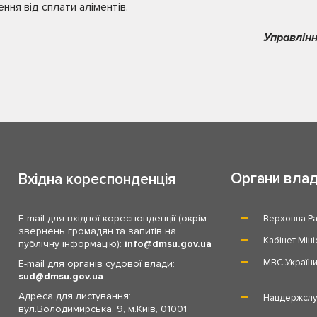
ння від сплати аліментів.
Управлінн
Органи вла
Вхідна кореспонденція
E-mail для вхідної кореспонденції (окрім
Верховна Ра
звернень громадян та запитів на
Кабінет Міні
публічну інформацію):
info
dmsu.gov.ua
МВС Україн
E-mail для органів судової влади:
sud
dmsu.gov.ua
Адреса для листування:
Нацдержслу
вул.Володимирська, 9, м.Київ, 01001