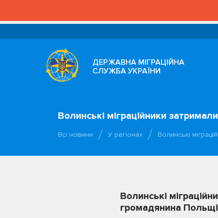
ДЕРЖАВНА МІГРАЦІЙНА
СЛУЖБА УКРАЇНИ
Волинські міграційники затримал
Всі новини
У регіонах
Волинські міграці
Волинські міграційн
громадянина Польщі