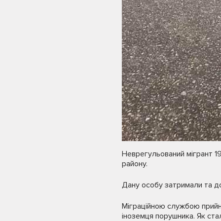
Неврегульований мігрант 1
району.
Дану особу затримали та д
Міграційною службою прийня
іноземця порушника. Як ст