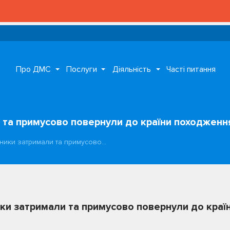
Про ДМС
Послуги
Діяльність
Часті питання
и та примусово повернули до країни походжен
йники затримали та примусово…
ики затримали та примусово повернули до кра