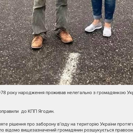
978 року народження проживав нелегально з громадянкою Укра
оправили до КПП Ягодин.
те рішення про заборону в'їзду на територію України протяг
ало відомо вищезазначений громадянин розшукується правоо