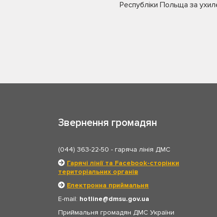
Республіки Польща за ухиле
Звернення громадян
(044) 363-22-50
- гаряча лінія ДМС
Гарячі лінії та Facebook-сторінки
територіальних органів
Електронна приймальня
E-mail:
hotline
dmsu.gov.ua
Приймальня громадян ДМС України