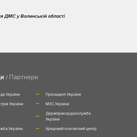
я ДМС у Волинській області
ди
Партнери
да України
Президент України
стрів України
МЗС України
и
Держприкордонслужба
України
жба України
Урядовий контактний центр