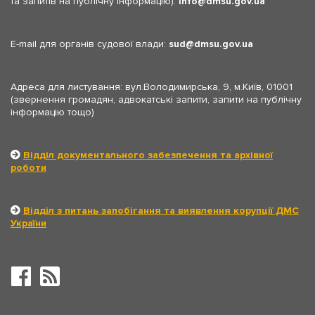
та запитів на публічну інформацію):
info
dmsu.gov.ua
E-mail для органів судової влади:
sud
dmsu.gov.ua
Адреса для листування: вул.Володимирська, 9, м.Київ, 01001
(звернення громадян, адвокатські запити, запити на публічну
інформацію тощо)
Відділ документального забезпечення та архівної
роботи
Відділ з питань запобігання та виявлення корупції ДМС
України