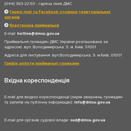
(044) 363-22-50
- гаряча лінія ДМС
Гарячі лінії та Facebook-сторінки територіальних
органів
Електронна приймальня
E-mail:
hotline
dmsu.gov.ua
Приймальня громадян ДМС України розташована за
адресою: вул. Володимирська, 9, м. Київ, 01001
Адреса для листування: вул.Володимирська, 9, м.Київ, 01001
Графік роботи приймальні громадян
Вхідна кореспонденція
E-mail для вхідної кореспонденції (окрім звернень громадян
та запитів на публічну інформацію):
info
dmsu.gov.ua
E-mail для органів судової влади:
sud
dmsu.gov.ua