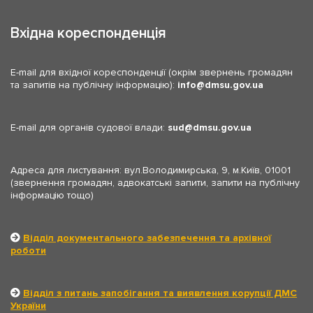
Вхідна кореспонденція
E-mail для вхідної кореспонденції (окрім звернень громадян
та запитів на публічну інформацію):
info
dmsu.gov.ua
E-mail для органів судової влади:
sud
dmsu.gov.ua
Адреса для листування: вул.Володимирська, 9, м.Київ, 01001
(звернення громадян, адвокатські запити, запити на публічну
інформацію тощо)
Відділ документального забезпечення та архівної
роботи
Відділ з питань запобігання та виявлення корупції ДМС
України