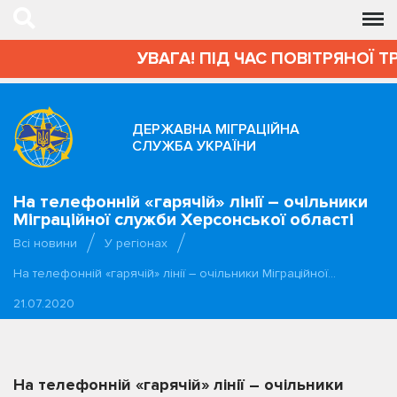
УВАГА! ПІД ЧАС ПОВІТРЯНОЇ Т
ДЕРЖАВНА МІГРАЦІЙНА
СЛУЖБА УКРАЇНИ
На телефонній «гарячій» лінії – очільники
Міграційної служби Херсонської області
Всі новини
У регіонах
На телефонній «гарячій» лінії – очільники Міграційної…
21.07.2020
На телефонній «гарячій» лінії – очільники