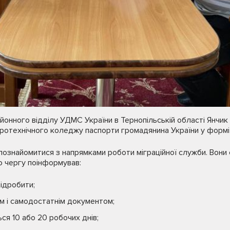
онного відділу УДМС України в Тернопільській області Янчик
ротехнічного коледжу паспорти громадянина України у формі 
ознайомитися з напрямками роботи міграційної служби. Вони с
ою чергу поінформував:
ідробити;
им і самодостатнім документом;
я 10 або 20 робочих днів;