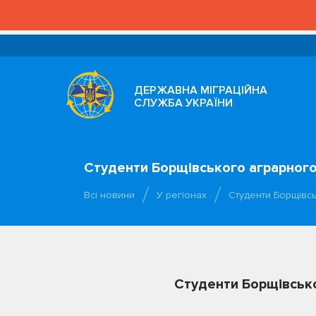
ДЕРЖАВНА МІГРАЦІЙНА
СЛУЖБА УКРАЇНИ
Студенти Борщівського аграрного
Всі новини
У регіонах
Студенти Борщівс
Студенти Борщівсько