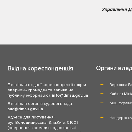
Управління Д
Органи вла
Вхідна кореспонденція
E-mail для вхідної кореспонденції (окрім
Верховна Ра
звернень громадян та запитів на
Кабінет Міні
публічну інформацію):
info
dmsu.gov.ua
МВС Україн
E-mail для органів судової влади:
sud
dmsu.gov.ua
Адреса для листування:
Нацдержслу
вул.Володимирська, 9, м.Київ, 01001
(звернення громадян, адвокатські