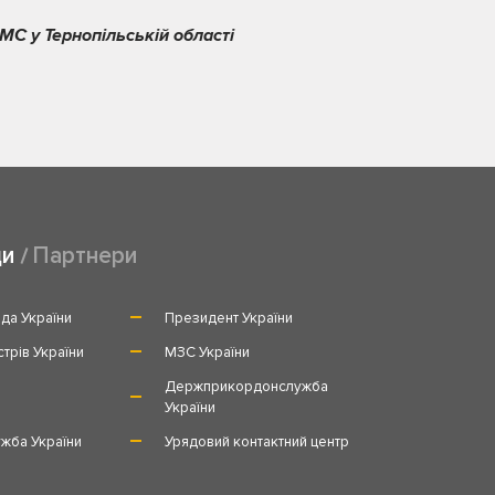
МС у Тернопільській області
ди
Партнери
да України
Президент України
стрів України
МЗС України
и
Держприкордонслужба
України
жба України
Урядовий контактний центр