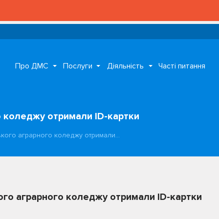
Про ДМС
Послуги
Діяльність
Часті питання
 коледжу отримали ІD-картки
ького аграрного коледжу отримали…
го аграрного коледжу отримали ІD-картки