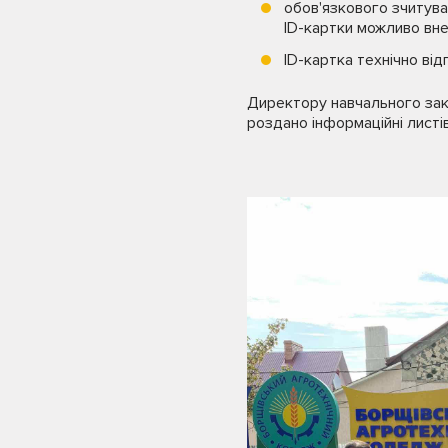
обов'язкового зчитуван
ID-картки можливо вне
ID-картка технічно ві
Директору навчального зак
роздано інформаційні лист