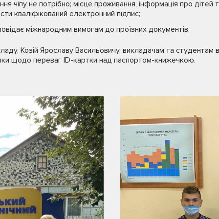
ня чіпу не потрібно; місце проживання, інформація про дітей та
сти кваліфікований електронний підпис;
дповідає міжнародним вимогам до проїзних документів.
ладу, Козій Ярославу Васильовичу, викладачам та студентам
івки щодо переваг ІD-картки над паспортом-книжечкою.