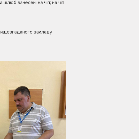
 шлюб занесені на чіп; на чіп
 вищезгаданого закладу