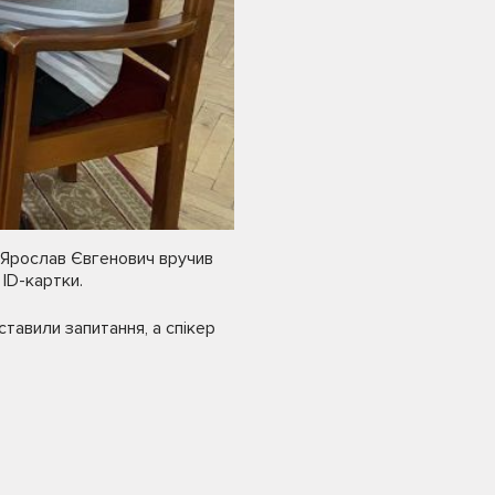
 Ярослав Євгенович вручив
ІD-картки.
тавили запитання, а спікер