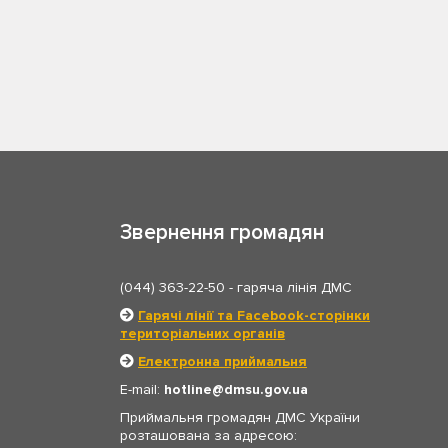
Звернення громадян
(044) 363-22-50
- гаряча лінія ДМС
Гарячі лінії та Facebook-сторінки
територіальних органів
Електронна приймальня
E-mail:
hotline
dmsu.gov.ua
Приймальня громадян ДМС України
розташована за адресою: