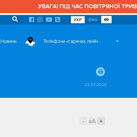
УВАГА! ПІД ЧАС ПОВІТРЯНОЇ ТРИВОГИ АД
УКР
ENG
Новини
Телефони «гарячих ліній»
22.07.2020
-
aA
+