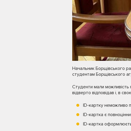
Начальник Борщівського рай
студентам Борщівського аг
Студенти мали можливість п
відверто відповідав і, в св
ID-картку неможливо п
ID-картка є повноцінн
ID-картка оформлюєтьс