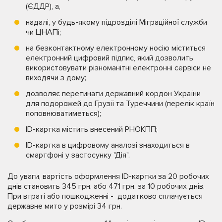
(ЄДДР), а,
надалі, у будь-якому підрозділі Міграційної служби
чи ЦНАПі;
на безконтактному електронному носію міститься
електронний цифровий підпис, який дозволить
використовувати різноманітні електронні сервіси не
виходячи з дому;
дозволяє перетинати державний кордон України
для подорожей до Грузії та Туреччини (перелік країн
поповнюватиметься);
ID-картка містить внесений РНОКПП;
ID-картка в цифровому аналозі знаходиться в
смартфоні у застосунку "Дія".
До уваги, вартість оформлення ID-картки за 20 робочих
днів становить 345 грн. або 471 грн. за 10 робочих днів.
При втраті або пошкодженні - додатково сплачується
державне мито у розмірі 34 грн.