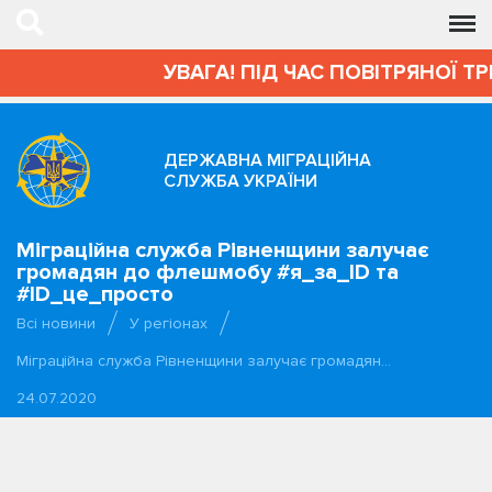
УВАГА! ПІД ЧАС ПОВІТРЯНОЇ Т
ДЕРЖАВНА МІГРАЦІЙНА
СЛУЖБА УКРАЇНИ
Міграційна служба Рівненщини залучає
громадян до флешмобу #я_за_ID та
#ID_це_просто
Всі новини
У регіонах
Міграційна служба Рівненщини залучає громадян…
24.07.2020