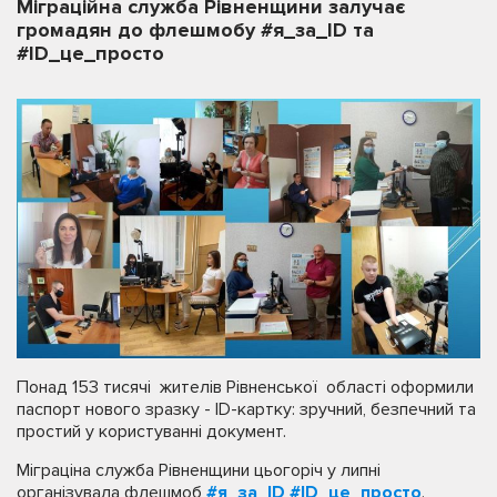
Міграційна служба Рівненщини залучає
громадян до флешмобу #я_за_ID та
#ID_це_просто
Понад 153 тисячі жителів Рівненської області оформили
паспорт нового зразку - ID-картку: зручний, безпечний та
простий у користуванні документ.
Міграціна служба Рівненщини цьогоріч у липні
організувала флешмоб
#я_за_ID
#ID_це_просто
.