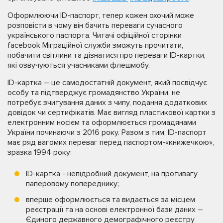
Оформлюючи ID-паспорт, тепер кожен охочий може
розповісти в чому він бачить переваги сучасного
українського паспорта. Читачі офіційної сторінки
facebook Міграційної служби зможуть прочитати,
побачити світлини та дізнатися про переваги ID-картки,
які озвучуються учасниками флешмобу.
ID-картка – це самодостатній документ, який посвідчує
особу та підтверджує громадянство України, не
потребує зчитування даних з чипу, подання додаткових
довідок чи сертифікатів. Має вигляд пластикової картки з
електронним носієм та оформлюється громадянами
України починаючи з 2016 року. Разом з тим, ID-паспорт
має ряд вагомих переваг перед паспортом-«книжечкою»,
зразка 1994 року:
ID-картка - непідробний документ, на противагу
паперовому попереднику;
вперше оформлюється та видається за місцем
реєстрації та на основі електронної бази даних –
Єдиного державного демографічного реєстру