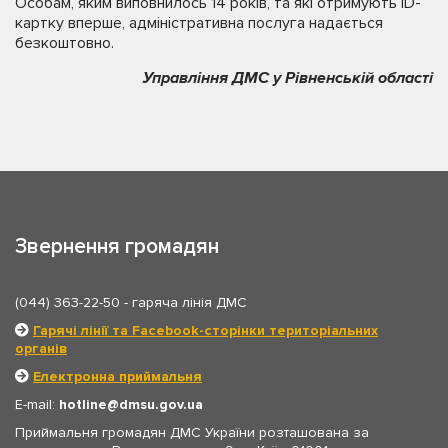
Особам, яким виповнилось 14 років, та які отримують ID-
картку вперше, адміністративна послуга надається
безкоштовно.
Управління ДМС у Рівненській області
Звернення громадян
(044) 363-22-50
- гаряча лінія ДМС
Гарячі лінії та Facebook-сторінки територіальних
органів
Електронна приймальня
E-mail:
hotline
dmsu.gov.ua
Приймальня громадян ДМС України розташована за