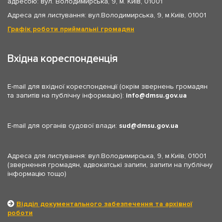
адресою: вул. Володимирська, 9, м. Київ, 01001
Адреса для листування: вул.Володимирська, 9, м.Київ, 01001
Графік роботи приймальні громадян
Вхідна кореспонденція
E-mail для вхідної кореспонденції (окрім звернень громадян
та запитів на публічну інформацію):
info
dmsu.gov.ua
E-mail для органів судової влади:
sud
dmsu.gov.ua
Адреса для листування: вул.Володимирська, 9, м.Київ, 01001
(звернення громадян, адвокатські запити, запити на публічну
інформацію тощо)
Відділ документального забезпечення та архівної
роботи