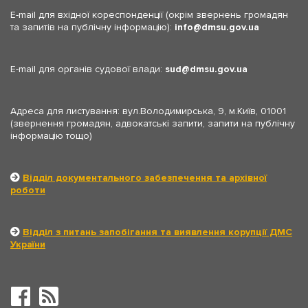
E-mail для вхідної кореспонденції (окрім звернень громадян
та запитів на публічну інформацію):
info
dmsu.gov.ua
E-mail для органів судової влади:
sud
dmsu.gov.ua
Адреса для листування: вул.Володимирська, 9, м.Київ, 01001
(звернення громадян, адвокатські запити, запити на публічну
інформацію тощо)
Відділ документального забезпечення та архівної
роботи
Відділ з питань запобігання та виявлення корупції ДМС
України