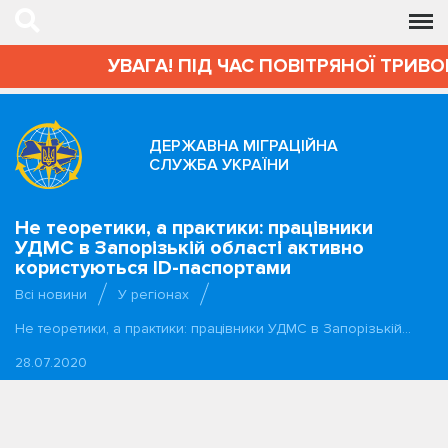
УВАГА! ПІД ЧАС ПОВІТРЯНОЇ ТРИВОГИ 
ДЕРЖАВНА МІГРАЦІЙНА
СЛУЖБА УКРАЇНИ
Не теоретики, а практики: працівники
УДМС в Запорізькій області активно
користуються ID-паспортами
Всі новини
У регіонах
Не теоретики, а практики: працівники УДМС в Запорізькій…
28.07.2020