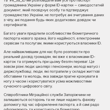
та #я_за_ID ми розповідали вам усе про паспорт
громадянина України у формі ID-картки – самодостатній
документ, який посвідчує особу та підтверджує
громадянство України, не потребує ані зчитування даних
з чіпу, ані подання будь-яких додаткових довідок чи
сертифікатів.
Багато уваги приділили особливостям біометричного
паспорта нового зразка, його надійності, електронним
сервісам та послугам, якими користуються власники ID.
Але найважливішим для нас було розповісти про
реальний досвід громадян, які вже є власниками ID-
карток та отримують при цьому безліч переваг. Це
зовсім різні люди: школярі і пенсіонери, молоді матусі і
держслужбовці, люди, які потрапили у складні життєві
обставини та молодь, яка завжди прагне крокувати в
ногу з часом і користуватися усіма можливостями
сучасного цифрового світу.
Співробітники Міграційної служби Запоріжчини не
залишаються осторонь та не лише надають фахову
допомогу під час оформлення паспорта, а й самі радо
оформлюють та користуються біометрією.