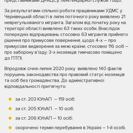
представниками ДРАЦСу, пенітенціарної служби тощо.
За результатами спільної роботи працівниками УДМС у
Чернівецькій області в липні поточного року виявлено 21
неврегульованого мігранта. Загалом від початку року на
території області виявлено 63 таких особи. Внаслідок
попередніх відпрацювань стосовно 63 мігрантів прийнято
рішення про примусове повернення, щодо 4-х – про
примусове видворення за межі країни, стосовно 116 осіб –
про заборону в’їзду, 3-х іноземців тимчасово поміщено
до ПТПІ.
Впродовж січня-липня 2020 року виявлено 140 фактів
порушень законодавства про правовий статус іноземців
та осіб без громадянства. До адміністративної
відповідальності притягнуто:
за ст. 203 КУпАП – 119 осіб;
за ст. 205 КУпАП – 10 осіб;
за ст. 206 КУпАП – 10 осіб;
скорочено термін перебування в Україні – 1-й особі.