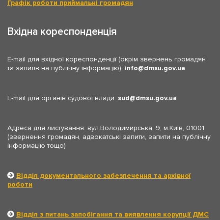
Графік роботи приймальні громадян
Вхідна кореспонденція
E-mail для вхідної кореспонденції (окрім звернень громадян
та запитів на публічну інформацію):
info
dmsu.gov.ua
E-mail для органів судової влади:
sud
dmsu.gov.ua
Адреса для листування: вул.Володимирська, 9, м.Київ, 01001
(звернення громадян, адвокатські запити, запити на публічну
інформацію тощо)
Відділ документального забезпечення та архівної
роботи
Відділ з питань запобігання та виявлення корупції ДМС