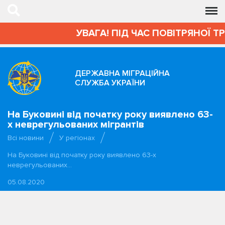
УВАГА! ПІД ЧАС ПОВІТРЯНОЇ Т
ДЕРЖАВНА МІГРАЦІЙНА
СЛУЖБА УКРАЇНИ
На Буковині від початку року виявлено 63-
х неврегульованих мігрантів
Всі новини
У регіонах
На Буковині від початку року виявлено 63-х
неврегульованих…
05.08.2020