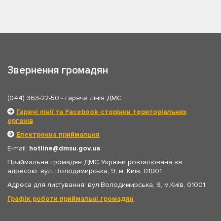
Звернення громадян
(044) 363-22-50
- гаряча лінія ДМС
Гарячі лінії та Facebook-сторінки територіальних
органів
Електронна приймальня
E-mail:
hotline
dmsu.gov.ua
Приймальня громадян ДМС України розташована за
адресою: вул. Володимирська, 9, м. Київ, 01001
Адреса для листування: вул.Володимирська, 9, м.Київ, 01001
Графік роботи приймальні громадян