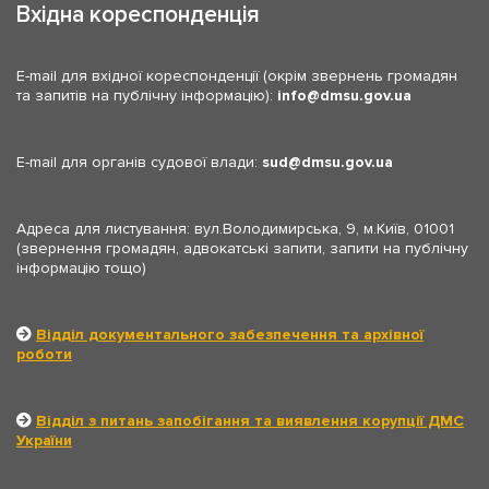
Вхідна кореспонденція
E-mail для вхідної кореспонденції (окрім звернень громадян
та запитів на публічну інформацію):
info
dmsu.gov.ua
E-mail для органів судової влади:
sud
dmsu.gov.ua
Адреса для листування: вул.Володимирська, 9, м.Київ, 01001
(звернення громадян, адвокатські запити, запити на публічну
інформацію тощо)
Відділ документального забезпечення та архівної
роботи
Відділ з питань запобігання та виявлення корупції ДМС
України