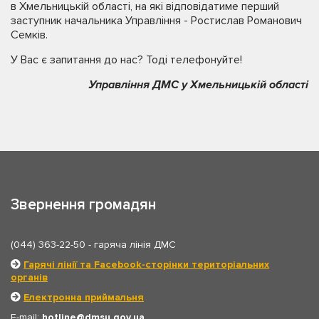
в Хмельницькій області, на які відповідатиме перший
заступник начальника Управління - Ростислав Романович
Семків.
У Вас є запитання до нас? Тоді телефонуйте!
Управління ДМС у Хмельницькій області
Звернення громадян
(044) 363-22-50
- гаряча лінія ДМС
Гарячі лінії та Facebook-сторінки територіальних
органів
Електронна приймальня
E-mail:
hotline
dmsu.gov.ua