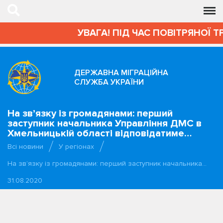
УВАГА! ПІД ЧАС ПОВІТРЯНОЇ Т
ДЕРЖАВНА МІГРАЦІЙНА
СЛУЖБА УКРАЇНИ
На зв’язку із громадянами: перший
заступник начальника Управління ДМС в
Хмельницькій області відповідатиме…
Всі новини
У регіонах
На зв’язку із громадянами: перший заступник начальника…
31.08.2020