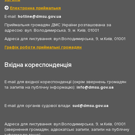
Електронна приймальня
E-mail:
hotline
dmsu.gov.ua
Приймальня громадян ДМС України розташована за
адресою: вул. Володимирська, 9, м. Київ, 01001
Адреса для листування: вул.Володимирська, 9, м.Київ, 01001
Графік роботи приймальні громадян
Вхідна кореспонденція
E-mail для вхідної кореспонденції (окрім звернень громадян
та запитів на публічну інформацію):
info
dmsu.gov.ua
E-mail для органів судової влади:
sud
dmsu.gov.ua
Адреса для листування: вул.Володимирська, 9, м.Київ, 01001
(звернення громадян, адвокатські запити, запити на публічну
інформацію тощо)