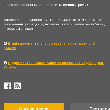
E-mail для органів судової влади:
sud
dmsu.gov.ua
Адреса для листування: вул.Володимирська, 9, м.Київ, 01001
(звернення громадян, адвокатські запити, запити на публічну
інформацію тощо)
Відділ документального забезпечення та архівної
роботи
Відділ з питань запобігання та виявлення корупції ДМС
України
Органи влади
Партнери