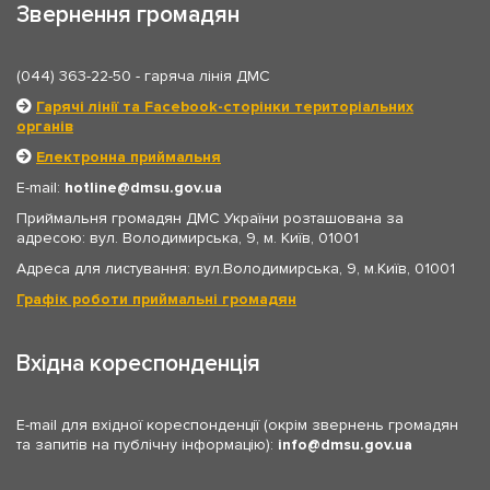
Звернення громадян
(044) 363-22-50
- гаряча лінія ДМС
Гарячі лінії та Facebook-сторінки територіальних
органів
Електронна приймальня
E-mail:
hotline
dmsu.gov.ua
Приймальня громадян ДМС України розташована за
адресою: вул. Володимирська, 9, м. Київ, 01001
Адреса для листування: вул.Володимирська, 9, м.Київ, 01001
Графік роботи приймальні громадян
Вхідна кореспонденція
E-mail для вхідної кореспонденції (окрім звернень громадян
та запитів на публічну інформацію):
info
dmsu.gov.ua