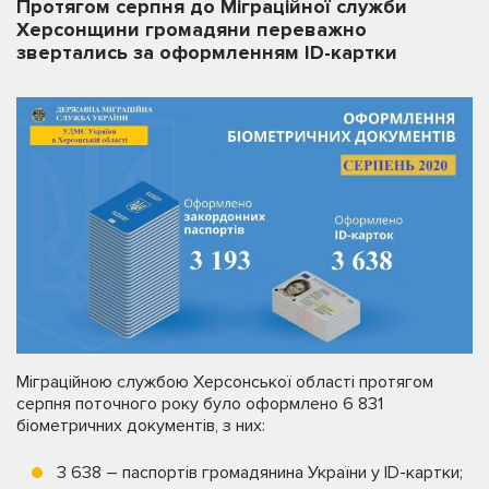
Протягом серпня до Міграційної служби
Херсонщини громадяни переважно
звертались за оформленням ID-картки
Міграційною службою Херсонської області протягом
серпня поточного року було оформлено 6 831
бioмeтpичниx дoкумeнтiв, з ниx:
3 638 – паспортів громадянина України у ID-картки;