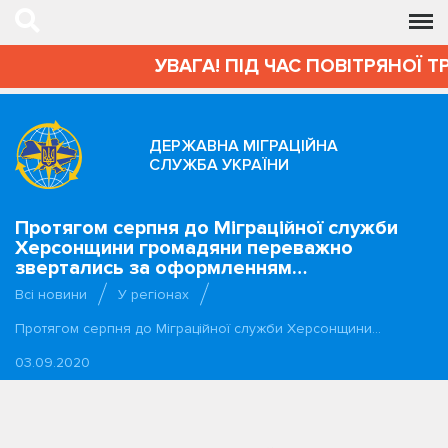
УВАГА! ПІД ЧАС ПОВІТРЯНОЇ Т
ДЕРЖАВНА МІГРАЦІЙНА
СЛУЖБА УКРАЇНИ
Протягом серпня до Міграційної служби
Херсонщини громадяни переважно
звертались за оформленням…
Всі новини
У регіонах
Протягом серпня до Міграційної служби Херсонщини…
03.09.2020