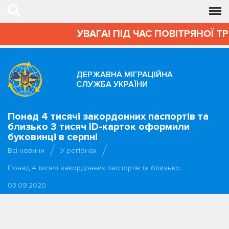
УВАГА! ПІД ЧАС ПОВІТРЯНОЇ Т
ДЕРЖАВНА МІГРАЦІЙНА
СЛУЖБА УКРАЇНИ
Понад 4 тисячі закордонних паспортів та
близько 3 тисяч ID-карток оформили
буковинці в серпні
Всі новини
У регіонах
Понад 4 тисячі закордонних паспортів та близько…
03.09.2020