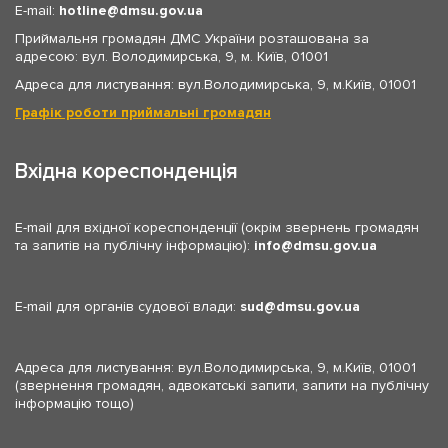
E-mail:
hotline
dmsu.gov.ua
Приймальня громадян ДМС України розташована за
адресою: вул. Володимирська, 9, м. Київ, 01001
Адреса для листування: вул.Володимирська, 9, м.Київ, 01001
Графік роботи приймальні громадян
Вхідна кореспонденція
E-mail для вхідної кореспонденції (окрім звернень громадян
та запитів на публічну інформацію):
info
dmsu.gov.ua
E-mail для органів судової влади:
sud
dmsu.gov.ua
Адреса для листування: вул.Володимирська, 9, м.Київ, 01001
(звернення громадян, адвокатські запити, запити на публічну
інформацію тощо)