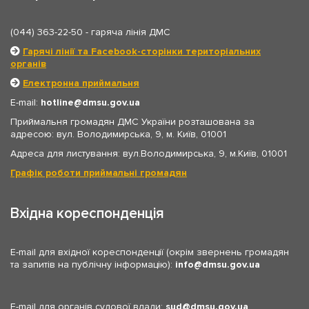
(044) 363-22-50
- гаряча лінія ДМС
Гарячі лінії та Facebook-сторінки територіальних
органів
Електронна приймальня
E-mail:
hotline
dmsu.gov.ua
Приймальня громадян ДМС України розташована за
адресою: вул. Володимирська, 9, м. Київ, 01001
Адреса для листування: вул.Володимирська, 9, м.Київ, 01001
Графік роботи приймальні громадян
Вхідна кореспонденція
E-mail для вхідної кореспонденції (окрім звернень громадян
та запитів на публічну інформацію):
info
dmsu.gov.ua
E-mail для органів судової влади:
sud
dmsu.gov.ua