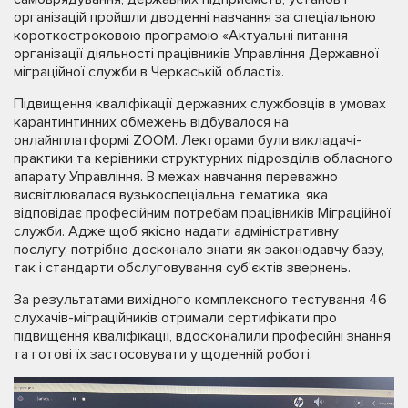
організацій пройшли дводенні навчання за спеціальною
короткостроковою програмою «Актуальні питання
організації діяльності працівників Управління Державної
міграційної служби в Черкаській області».
Підвищення кваліфікації державних службовців в умовах
карантинтинних обмежень відбувалося на
онлайнплатформі ZOOM. Лекторами були викладачі-
практики та керівники структурних підрозділів обласного
апарату Управління. В межах навчання переважно
висвітлювалася вузькоспеціальна тематика, яка
відповідає професійним потребам працівників Міграційної
служби. Адже щоб якісно надати адміністративну
послугу, потрібно досконало знати як законодавчу базу,
так і стандарти обслуговування суб'єктів звернень.
За результатами вихідного комплексного тестування 46
слухачів-міграційників отримали сертифікати про
підвищення кваліфікації, вдосконалили професійні знання
та готові їх застосовувати у щоденній роботі.