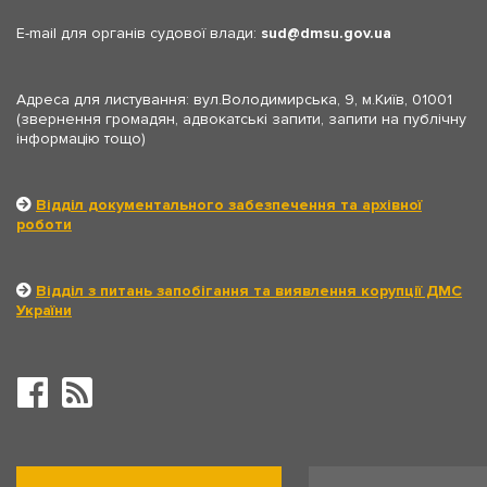
E-mail для органів судової влади:
sud
dmsu.gov.ua
Адреса для листування: вул.Володимирська, 9, м.Київ, 01001
(звернення громадян, адвокатські запити, запити на публічну
інформацію тощо)
Відділ документального забезпечення та архівної
роботи
Відділ з питань запобігання та виявлення корупції ДМС
України