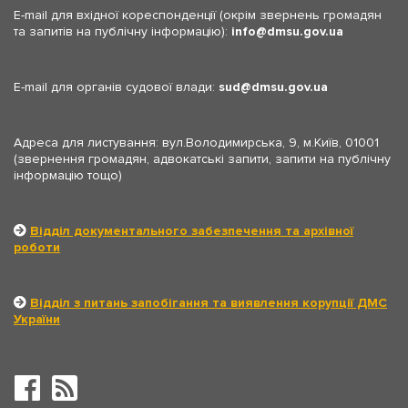
E-mail для вхідної кореспонденції (окрім звернень громадян
та запитів на публічну інформацію):
info
dmsu.gov.ua
E-mail для органів судової влади:
sud
dmsu.gov.ua
Адреса для листування: вул.Володимирська, 9, м.Київ, 01001
(звернення громадян, адвокатські запити, запити на публічну
інформацію тощо)
Відділ документального забезпечення та архівної
роботи
Відділ з питань запобігання та виявлення корупції ДМС
України