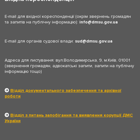
E-mail для вхідної кореспонденції (окрім звернень громадян
та запитів на публічну інформацію):
info
dmsu.gov.ua
E-mail для органів судової влади:
sud
dmsu.gov.ua
Адреса для листування: вул.Володимирська, 9, м.Київ, 01001
(звернення громадян, адвокатські запити, запити на публічну
інформацію тощо)
Відділ документального забезпечення та архівної
роботи
Відділ з питань запобігання та виявлення корупції ДМС
України