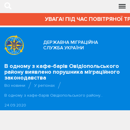
УВАГА! ПІД ЧАС ПОВІТРЯНОЇ Т
ДЕРЖАВНА МІГРАЦІЙНА
СЛУЖБА УКРАЇНИ
В одному з кафе-барів Овідіопольського
району виявлено порушника міграційного
законодавства
Всі новини
У регіонах
В одному з кафе-барів Овідіопольського району…
24.09.2020