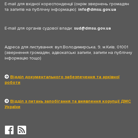
E-mail для вхідної кореспонденції (окрім звернень громадян
та запитів на публічну інформацію):
info
dmsu.gov.ua
E-mail для органів судової влади:
sud
dmsu.gov.ua
Адреса для листування: вул.Володимирська, 9, м.Київ, 01001
(звернення громадян, адвокатські запити, запити на публічну
інформацію тощо)
Відділ документального забезпечення та архівної
роботи
Відділ з питань запобігання та виявлення корупції ДМС
України