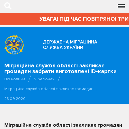
УВАГА! ПІД ЧАС ПОВІТРЯНОЇ ТР
ДЕРЖАВНА МІГРАЦІЙНА
СЛУЖБА УКРАЇНИ
Міграційна служба області закликає
громадян забрати виготовлені ID-картки
Всі новини
У регіонах
Міграційна служба області закликає громадян …
28.09.2020
Міграційна служба області закликає громадян