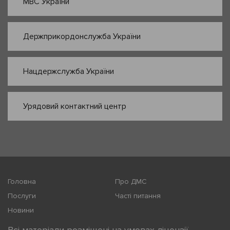
МВС України
Держприкордонслужба України
Нацдержслужба України
Урядовий контактний центр
Головна
Про ДМС
Послуги
Часті питання
Новини