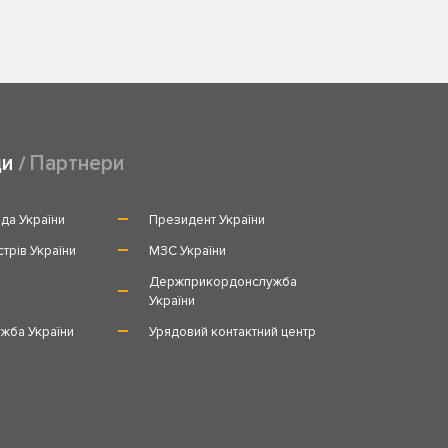
ди
Партнери
да України
Президент України
стрів України
МЗС України
и
Держприкордонслужба
України
жба України
Урядовий контактний центр