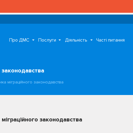
Про ДМС
Послуги
Діяльність
Часті питання
о законодавства
ка міграційного законодавства
міграційного законодавства