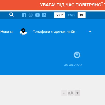
УВАГА! ПІД ЧАС ПОВІТРЯНОЇ ТРИ
УКР
ENG
Новини
Телефони «гарячих ліній»
30.09.2020
-
aA
+