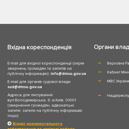
Органи вла
Вхідна кореспонденція
E-mail для вхідної кореспонденції (окрім
Верховна Ра
звернень громадян та запитів на
Кабінет Міні
публічну інформацію):
info
dmsu.gov.ua
МВС Україн
E-mail для органів судової влади:
sud
dmsu.gov.ua
Адреса для листування:
Нацдержслу
вул.Володимирська, 9, м.Київ, 01001
(звернення громадян, адвокатські
запити, запити на публічну інформацію
тощо)
Відділ документального
забезпечення та архівної роботи