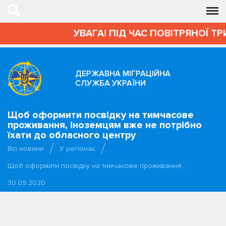
УВАГА! ПІД ЧАС ПОВІТРЯНОЇ ТР
ДЕРЖАВНА МІГРАЦІЙНА
СЛУЖБА УКРАЇНИ
Щоб оформити посвідку на тимчасове
проживання, іноземцям вже не потрібно
їхати до обласного центру
Всі новини
У регіонах
Щоб оформити посвідку на тимчасове проживання,…
30.09.2020