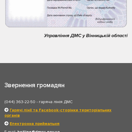
Управління ДМС у Вінницькій області
Звернення громадян
(044) 363-22-50
- гаряча лінія ДМС
Гарячі лінії та Facebook-сторінки територіальних
органів
Електронна приймальня
E-mail:
hotline
dmsu.gov.ua