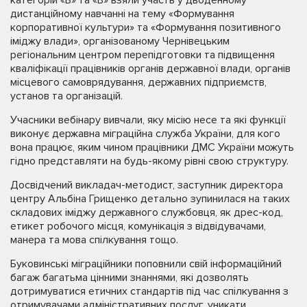
дистанційному навчанні на тему «Формування
корпоративної культури» та «Формування позитивного
іміджу влади», організованому Чернівецьким
регіональним центром перепідготовки та підвищення
кваліфікації працівників органів державної влади, органів
місцевого самоврядування, державних підприємств,
установ та організацій.
Учасники вебінару вивчали, яку місію несе та які функції
виконує державна міграційна служба України, для кого
вона працює, яким чином працівники ДМС України можуть
гідно представляти на будь-якому рівні свою структуру.
Досвідчений викладач-методист, заступник директора
центру Альбіна Грищенко детально зупинилася на таких
складових іміджу державного службовця, як дрес-код,
етикет робочого місця, комунікація з відвідувачами,
манера та мова спілкування тощо.
Буковинські міграційники поповнили свій інформаційний
багаж багатьма цінними знаннями, які дозволять
дотримуватися етичних стандартів під час спілкування з
отримувачами адміністративних послуг, уникати