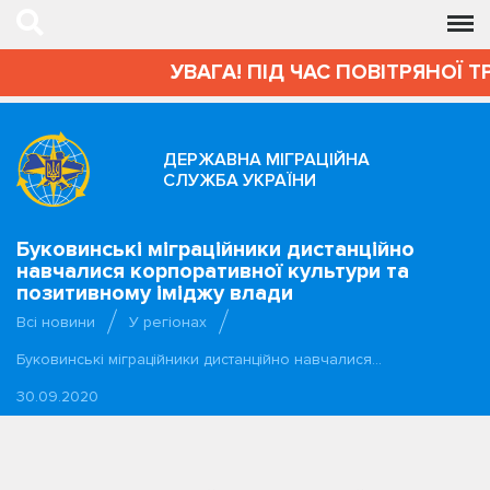
УВАГА! ПІД ЧАС ПОВІТРЯНОЇ Т
ДЕРЖАВНА МІГРАЦІЙНА
СЛУЖБА УКРАЇНИ
Буковинські міграційники дистанційно
навчалися корпоративної культури та
позитивному іміджу влади
Всі новини
У регіонах
Буковинські міграційники дистанційно навчалися…
30.09.2020