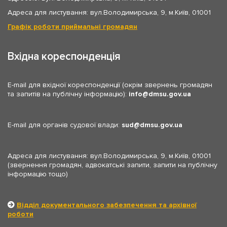
Адреса для листування: вул.Володимирська, 9, м.Київ, 01001
Графік роботи приймальні громадян
Вхідна кореспонденція
E-mail для вхідної кореспонденції (окрім звернень громадян
та запитів на публічну інформацію):
info
dmsu.gov.ua
E-mail для органів судової влади:
sud
dmsu.gov.ua
Адреса для листування: вул.Володимирська, 9, м.Київ, 01001
(звернення громадян, адвокатські запити, запити на публічну
інформацію тощо)
Відділ документального забезпечення та архівної
роботи