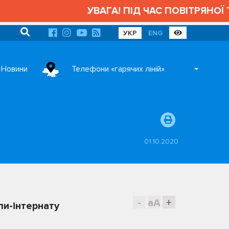
УВАГА! ПІД ЧАС ПОВІТРЯНОЇ Т
УКР
ENG
Новини
Телефони «гарячих ліній»
01.10.2020
-
aA
+
ли-інтернату