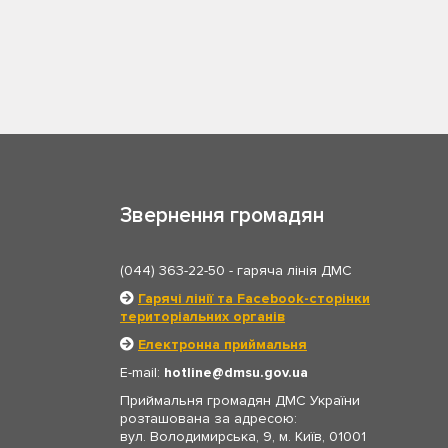
Звернення громадян
(044) 363-22-50
- гаряча лінія ДМС
Гарячі лінії та Facebook-сторінки
територіальних органів
Електронна приймальня
E-mail:
hotline
dmsu.gov.ua
Приймальня громадян ДМС України
розташована за адресою:
вул. Володимирська, 9, м. Київ, 01001