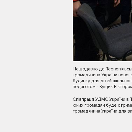
Нещодавно до Тернопільськ
громадянина України нового
будинку для дітей шкільно
педагогом - Кущик Вікторо
Співпраця УДМС України в Т
юних громадян буде отриман
громадянина України для виї