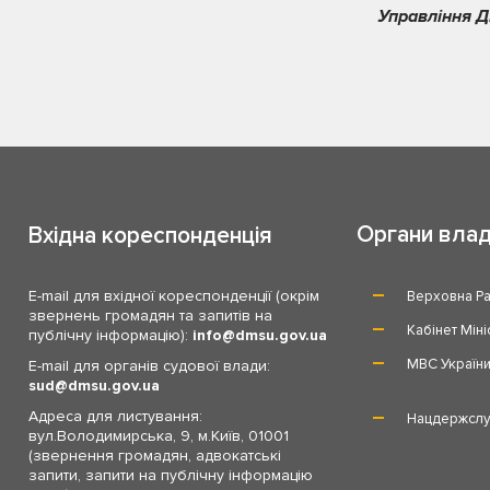
Управління Д
Органи вла
Вхідна кореспонденція
E-mail для вхідної кореспонденції (окрім
Верховна Ра
звернень громадян та запитів на
Кабінет Міні
публічну інформацію):
info
dmsu.gov.ua
МВС Україн
E-mail для органів судової влади:
sud
dmsu.gov.ua
Адреса для листування:
Нацдержслу
вул.Володимирська, 9, м.Київ, 01001
(звернення громадян, адвокатські
запити, запити на публічну інформацію