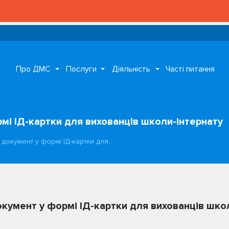
Про ДМС
Послуги
Діяльність
Часті питання
мі ІД-картки для вихованців школи-інтернату
документ у формі ІД-картки для…
кумент у формі ІД-картки для вихованців шко