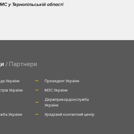
МС у Тернопільській області
ди
Партнери
да України
Президент України
стрів України
МЗС України
и
Держприкордонслужба
України
жба України
Урядовий контактний центр