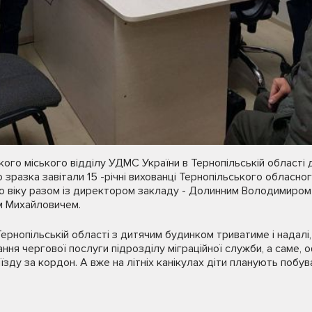
ого міського відділу УДМС України в Тернопільській області
 зразка завітали 15 -річні вихованці Тернопільського обласн
го віку разом із директором закладу - Долинним Володимиром
м Михайловичем.
ернопільській області з дитячим будинком триватиме і надалі
ня чергової послуги підрозділу міграційної служби, а саме,
зду за кордон. А вже на літніх канікулах діти планують побув