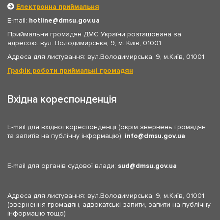
Електронна приймальня
E-mail:
hotline
dmsu.gov.ua
Приймальня громадян ДМС України розташована за
адресою: вул. Володимирська, 9, м. Київ, 01001
Адреса для листування: вул.Володимирська, 9, м.Київ, 01001
Графік роботи приймальні громадян
Вхідна кореспонденція
E-mail для вхідної кореспонденції (окрім звернень громадян
та запитів на публічну інформацію):
info
dmsu.gov.ua
E-mail для органів судової влади:
sud
dmsu.gov.ua
Адреса для листування: вул.Володимирська, 9, м.Київ, 01001
(звернення громадян, адвокатські запити, запити на публічну
інформацію тощо)