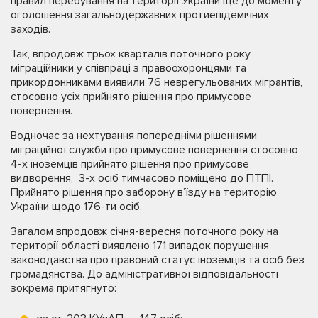
правил перебування на території України ще до моменту
оголошення загальнодержавних протиепідемічних
заходів.
Так, впродовж трьох кварталів поточного року
міграційники у співпраці з правоохоронцями та
прикордонниками виявили 76 неврегульованих мігрантів,
стосовно усіх прийнято рішення про примусове
повернення.
Водночас за нехтування попередніми рішеннями
міграційної служби про примусове повернення стосовно
4-х іноземців прийнято рішення про примусове
видворення, 3-х осіб тимчасово поміщено до ПТПІ.
Прийнято рішення про заборону в’їзду на територію
України щодо 176-ти осіб.
Загалом впродовж січня-вересня поточного року на
території області виявлено 171 випадок порушення
законодавства про правовий статус іноземців та осіб без
громадянства. До адміністративної відповідальності
зокрема притягнуто: