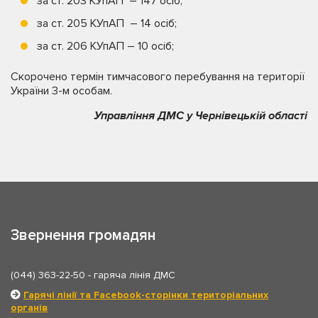
за ст. 203 КУпАП – 147 осіб;
за ст. 205 КУпАП – 14 осіб;
за ст. 206 КУпАП – 10 осіб;
Скорочено термін тимчасового перебування на території
України 3-м особам.
Управління ДМС у Чернівецькій області
Звернення громадян
(044) 363-22-50
- гаряча лінія ДМС
Гарячі лінії та Facebook-сторінки територіальних
органів