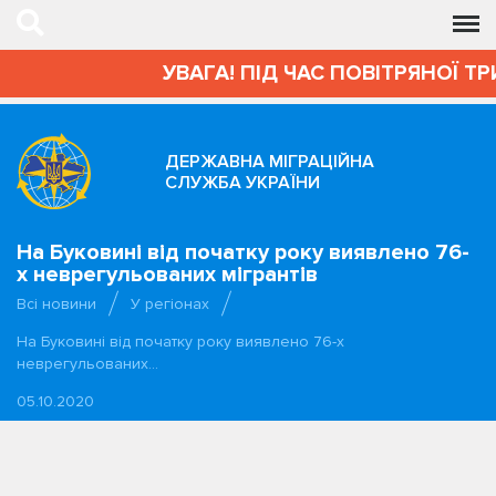
УВАГА! ПІД ЧАС ПОВІТРЯНОЇ Т
ДЕРЖАВНА МІГРАЦІЙНА
СЛУЖБА УКРАЇНИ
На Буковині від початку року виявлено 76-
х неврегульованих мігрантів
Всі новини
У регіонах
На Буковині від початку року виявлено 76-х
неврегульованих…
05.10.2020