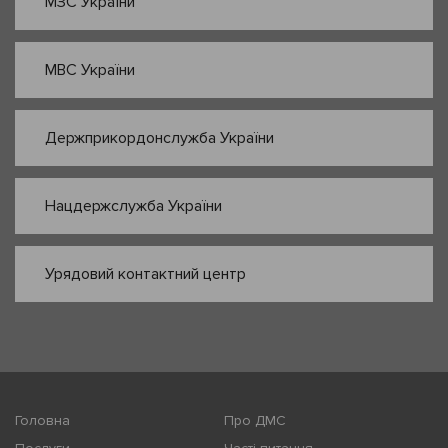
МЗС України
МВС України
Держприкордонслужба України
Нацдержслужба України
Урядовий контактний центр
Головна
Про ДМС