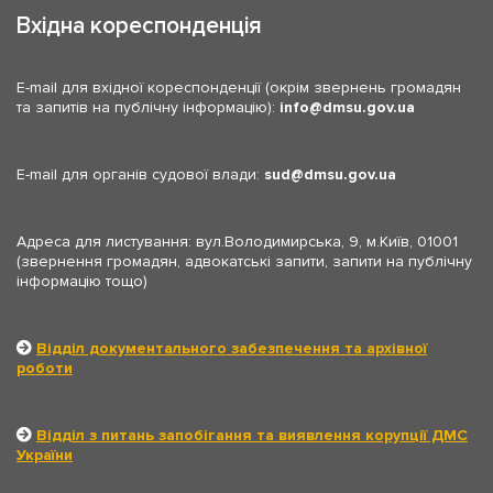
Вхідна кореспонденція
E-mail для вхідної кореспонденції (окрім звернень громадян
та запитів на публічну інформацію):
info
dmsu.gov.ua
E-mail для органів судової влади:
sud
dmsu.gov.ua
Адреса для листування: вул.Володимирська, 9, м.Київ, 01001
(звернення громадян, адвокатські запити, запити на публічну
інформацію тощо)
Відділ документального забезпечення та архівної
роботи
Відділ з питань запобігання та виявлення корупції ДМС
України