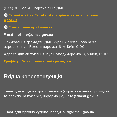
(044) 363-22-50
- гаряча лінія ДМС
Гарячі лінії та Facebook-сторінки територіальних
органів
Електронна приймальня
E-mail:
hotline
dmsu.gov.ua
Приймальня громадян ДМС України розташована за
адресою: вул. Володимирська, 9, м. Київ, 01001
Адреса для листування: вул.Володимирська, 9, м.Київ, 01001
Графік роботи приймальні громадян
Вхідна кореспонденція
E-mail для вхідної кореспонденції (окрім звернень громадян
та запитів на публічну інформацію):
info
dmsu.gov.ua
E-mail для органів судової влади:
sud
dmsu.gov.ua