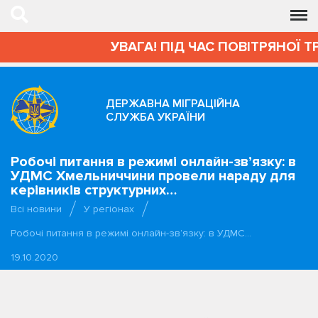
УВАГА! ПІД ЧАС ПОВІТРЯНОЇ Т
ДЕРЖАВНА МІГРАЦІЙНА
СЛУЖБА УКРАЇНИ
Робочі питання в режимі онлайн-зв’язку: в
УДМС Хмельниччини провели нараду для
керівників структурних…
Всі новини
У регіонах
Робочі питання в режимі онлайн-зв’язку: в УДМС…
19.10.2020