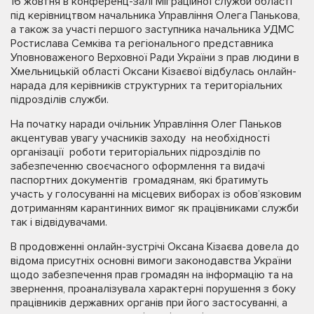
16 жовтня в конференц-залі Міграційної служби області
під керівництвом начальника Управління Олега Панькова,
а також за участі першого заступника начальника УДМС
Ростислава Семківа та регіонального представника
Уповноваженого Верховної Ради України з прав людини в
Хмельницькій області Оксани Кізаєвої відбулась онлайн-
нарада для керівників структурних та територіальних
підрозділів служби.
На початку наради очільник Управління Олег Паньков
акцентував увагу учасників заходу на необхідності
організації роботи територіальних підрозділів по
забезпеченню своєчасного оформлення та видачі
паспортних документів громадянам, які братимуть
участь у голосуванні на місцевих виборах із обов’язковим
дотриманням карантинних вимог як працівниками служби
так і відвідувачами.
В продовженні онлайн-зустрічі Оксана Кізаєва довела до
відома присутніх основні вимоги законодавства України
щодо забезпечення прав громадян на інформацію та на
звернення, проаналізувала характерні порушення з боку
працівників державних органів при його застосуванні, а