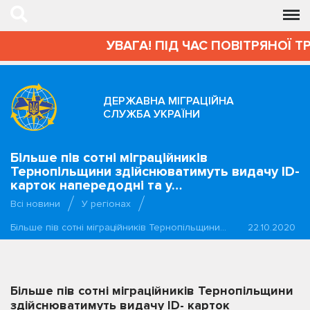
УВАГА! ПІД ЧАС ПОВІТРЯНОЇ Т
ДЕРЖАВНА МІГРАЦІЙНА
СЛУЖБА УКРАЇНИ
Більше пів сотні міграційників
Тернопільщини здійснюватимуть видачу ID-
карток напередодні та у…
Всі новини
У регіонах
Більше пів сотні міграційників Тернопільщини…
22.10.2020
Більше пів сотні міграційників Тернопільщини
здійснюватимуть видачу ID- карток