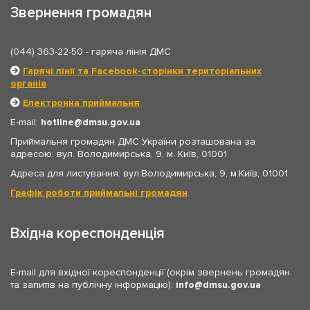
Звернення громадян
(044) 363-22-50
- гаряча лінія ДМС
Гарячі лінії та Facebook-сторінки територіальних
органів
Електронна приймальня
E-mail:
hotline
dmsu.gov.ua
Приймальня громадян ДМС України розташована за
адресою: вул. Володимирська, 9, м. Київ, 01001
Адреса для листування: вул.Володимирська, 9, м.Київ, 01001
Графік роботи приймальні громадян
Вхідна кореспонденція
E-mail для вхідної кореспонденції (окрім звернень громадян
та запитів на публічну інформацію):
info
dmsu.gov.ua