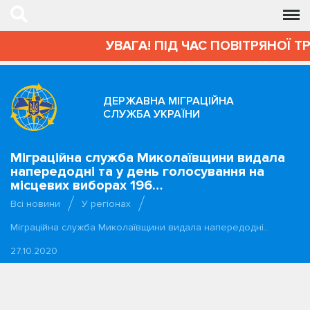
УВАГА! ПІД ЧАС ПОВІТРЯНОЇ Т
ДЕРЖАВНА МІГРАЦІЙНА
СЛУЖБА УКРАЇНИ
Міграційна служба Миколаївщини видала
напередодні та у день голосування на
місцевих виборах 196…
Всі новини
У регіонах
Міграційна служба Миколаївщини видала напередодні…
27.10.2020