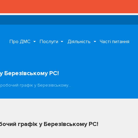
Про ДМС
Послуги
Діяльність
Часті питання
 у Березівському РС!
 робочий графік у Березівському…
бочий графік у Березівському РС!