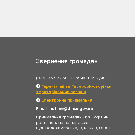
Звернення громадян
(044) 363-22-50
- гаряча лінія ДМС
Гарячі лінії та Facebook-сторінки
територіальних органів
Електронна приймальня
E-mail:
hotline
dmsu.gov.ua
Приймальня громадян ДМС України
розташована за адресою:
вул. Володимирська, 9, м. Київ, 01001