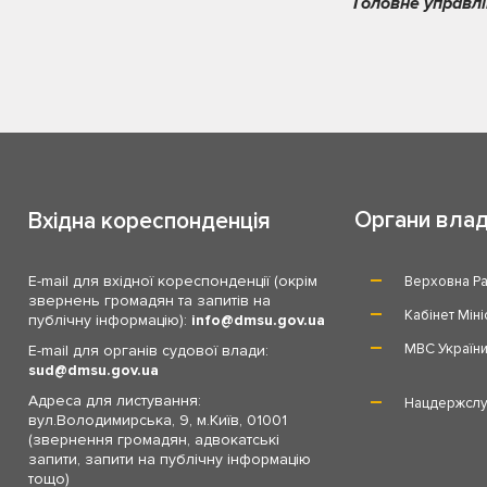
Головне управлі
Органи вла
Вхідна кореспонденція
E-mail для вхідної кореспонденції (окрім
Верховна Ра
звернень громадян та запитів на
Кабінет Міні
публічну інформацію):
info
dmsu.gov.ua
МВС Україн
E-mail для органів судової влади:
sud
dmsu.gov.ua
Адреса для листування:
Нацдержслу
вул.Володимирська, 9, м.Київ, 01001
(звернення громадян, адвокатські
запити, запити на публічну інформацію
тощо)