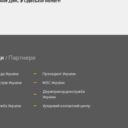
ння ДМС в Одеській області
ди
Партнери
да України
Президент України
стрів України
МЗС України
и
Держприкордонслужба
України
жба України
Урядовий контактний центр