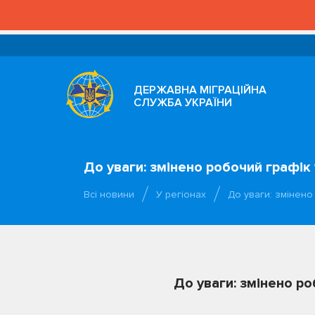
ДЕРЖАВНА МІГРАЦІЙНА
СЛУЖБА УКРАЇНИ
До уваги: змінено робочий графік
Всі новини
У регіонах
До уваги: змінено
До уваги: змінено ро