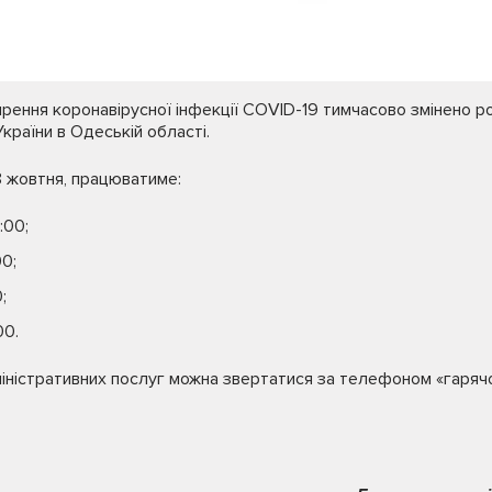
ення коронавірусної інфекції COVID-19 тимчасово змінено ро
раїни в Одеській області.
8 жовтня, працюватиме:
:00;
0;
;
00.
ністративних послуг можна звертатися за телефоном «гарячої