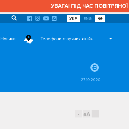
УВАГА! ПІД ЧАС ПОВІТРЯНОЇ 
УКР
ENG
Новини
Телефони «гарячих ліній»
27.10.2020
-
aA
+