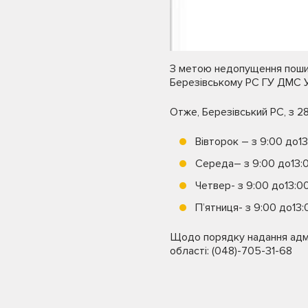
З метою недопущення пошир
Березівському РС ГУ ДМС Ук
Отже, Березівський РС, з 2
Вівторок – з 9:00 до13
Середа– з 9:00 до13:0
Четвер- з 9:00 до13:00
П’ятниця- з 9:00 до13:
Щодо порядку надання адмі
області: (048)-705-31-68