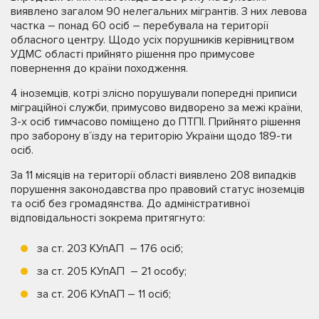
виявлено загалом 90 нелегальних мігрантів. З них левова
частка – понад 60 осіб – перебувала на території
обласного центру. Щодо усіх порушників керівництвом
УДМС області прийнято рішення про примусове
повернення до країни походження.
4 іноземців, котрі злісно порушували попередні приписи
міграційної служби, примусово видворено за межі країни,
3-х осіб тимчасово поміщено до ПТПІ. Прийнято рішення
про заборону в’їзду на територію України щодо 189-ти
осіб.
За 11 місяців на території області виявлено 208 випадків
порушення законодавства про правовий статус іноземців
та осіб без громадянства. До адміністративної
відповідальності зокрема притягнуто:
за ст. 203 КУпАП – 176 осіб;
за ст. 205 КУпАП – 21 особу;
за ст. 206 КУпАП – 11 осіб;