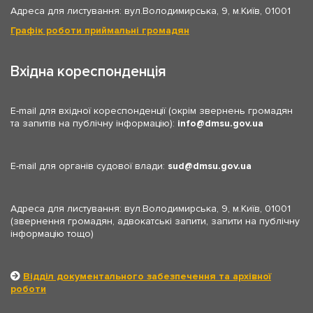
Адреса для листування: вул.Володимирська, 9, м.Київ, 01001
Графік роботи приймальні громадян
Вхідна кореспонденція
E-mail для вхідної кореспонденції (окрім звернень громадян
та запитів на публічну інформацію):
info
dmsu.gov.ua
E-mail для органів судової влади:
sud
dmsu.gov.ua
Адреса для листування: вул.Володимирська, 9, м.Київ, 01001
(звернення громадян, адвокатські запити, запити на публічну
інформацію тощо)
Відділ документального забезпечення та архівної
роботи