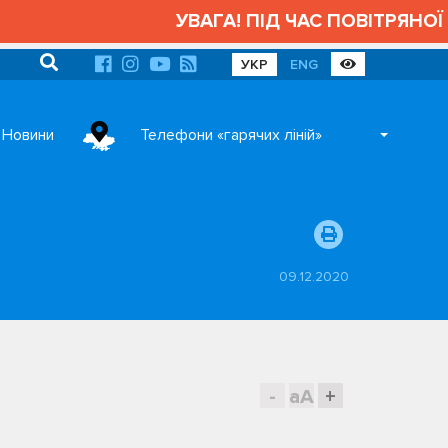
УВАГА! ПІД ЧАС ПОВІТРЯНОЇ 
УКР
ENG
Новини
Телефони «гарячих ліній»
09.12.2020
-
aA
+