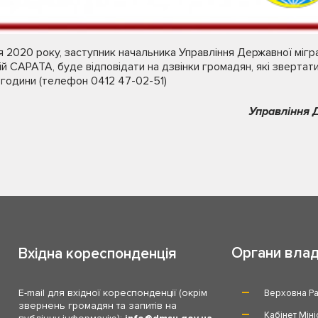
я
2020 року,
заступник
начальник
а
Управління Державної мігра
ій САРАТА
, буде відповідати на дзвінки громадян, які зверта
0 години (телефон 0412 47-02-51)
Управління 
Органи вла
Вхідна кореспонденція
E-mail для вхідної кореспонденції (окрім
Верховна Ра
звернень громадян та запитів на
Кабінет Міні