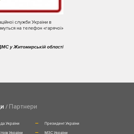
ційної служби України в
тимуться на телефон «гарячої»
ДМС у Житомирській області
ди
Партнери
да України
Президент України
стрів України
МЗС України