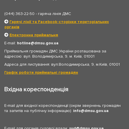
(044) 363-22-50
- гаряча лінія ДМС
Гарячі лінії та Facebook-сторінки територіальних
органів
Електронна приймальня
E-mail:
hotline
dmsu.gov.ua
Приймальня громадян ДМС України розташована за
адресою: вул. Володимирська, 9, м. Київ, 01001
Адреса для листування: вул.Володимирська, 9, м.Київ, 01001
Графік роботи приймальні громадян
Вхідна кореспонденція
E-mail для вхідної кореспонденції (окрім звернень громадян
та запитів на публічну інформацію):
info
dmsu.gov.ua
E-mail для органів судової влади:
sud
dmsu.gov.ua