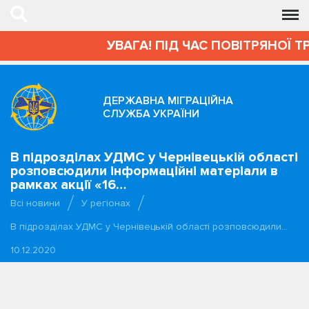
УВАГА! ПІД ЧАС ПОВІТРЯНОЇ Т
ДЕРЖАВНА МІГРАЦІЙНА
СЛУЖБА УКРАЇНИ
В підрозділах УДМС у Чернівецькій області
розповсюдили інформаційні матеріали в
рамках акції «16…
Всі новини
У регіонах
В підрозділах УДМС у Чернівецькій області розповсюдили…
10.12.2020