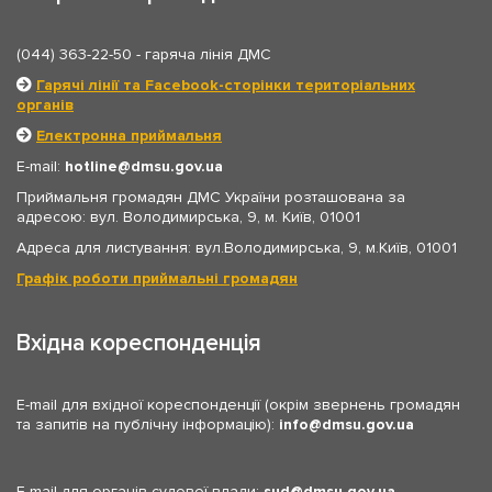
(044) 363-22-50
- гаряча лінія ДМС
Гарячі лінії та Facebook-сторінки територіальних
органів
Електронна приймальня
E-mail:
hotline
dmsu.gov.ua
Приймальня громадян ДМС України розташована за
адресою: вул. Володимирська, 9, м. Київ, 01001
Адреса для листування: вул.Володимирська, 9, м.Київ, 01001
Графік роботи приймальні громадян
Вхідна кореспонденція
E-mail для вхідної кореспонденції (окрім звернень громадян
та запитів на публічну інформацію):
info
dmsu.gov.ua
E-mail для органів судової влади:
sud
dmsu.gov.ua