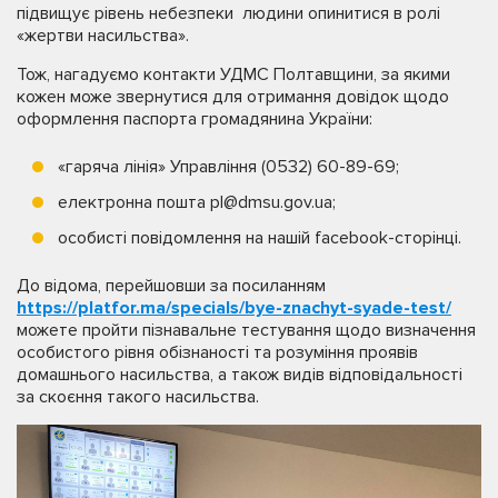
підвищує рівень небезпеки людини опинитися в ролі
«жертви насильства».
Тож, нагадуємо контакти УДМС Полтавщини, за якими
кожен може звернутися для отримання довідок щодо
оформлення паспорта громадянина України:
«гаряча лінія» Управління (0532) 60-89-69;
електронна пошта pl@dmsu.gov.ua;
особисті повідомлення на нашій facebook-сторінці.
До відома, перейшовши за посиланням
https://platfor.ma/specials/bye-znachyt-syade-test/
можете пройти пізнавальне тестування щодо визначення
особистого рівня обізнаності та розуміння проявів
домашнього насильства, а також видів відповідальності
за скоєння такого насильства.