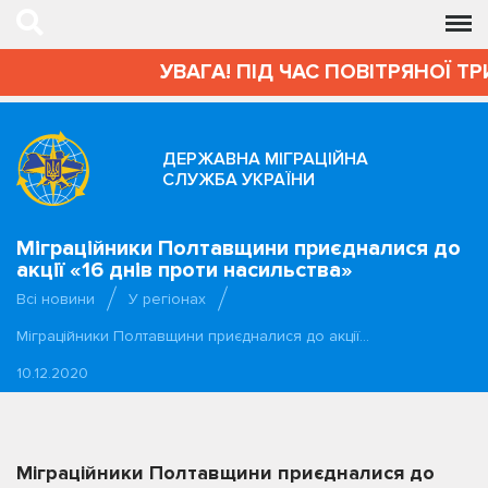
УВАГА! ПІД ЧАС ПОВІТРЯНОЇ ТР
ДЕРЖАВНА МІГРАЦІЙНА
СЛУЖБА УКРАЇНИ
Міграційники Полтавщини приєдналися до
акції «16 днів проти насильства»
Всі новини
У регіонах
Міграційники Полтавщини приєдналися до акції…
10.12.2020
Міграційники Полтавщини приєдналися до