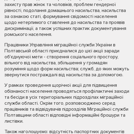
захисту прав жінок та чоловіків, проблем гендерної
рівності, подолання домашнього насильства, насильства
за ознакою статі, формування свідомості населення
щодо нетерпимого ставлення до насильства та проявів
дискримінації, а також успішних практик документування
ромського населення.
Працівники Управління міграційної служби України в
Полтавській області приєдналися до цієї акції заради
об'єднуючої мети - створення соціального простору,
вільного від насильства, збільшення у громадян
розуміння щодо форм насильства; служб, до яких можуть
звернутися постраждалі від насильства за допомогою.
У рамках проведення щорічної акції для підвищення
обізнаності населення проводяться профілактичні заходи
та бесіди в усіх територіальних підрозділах міграційної
служби області. Окрім того, розповсюджено серед
працівників та відвідувачів підрозділів Міграційної служби
Полтавщини області відповідні інформаційні брошури та
листівки.
Також наголошуємо: відсутність паспортних документів