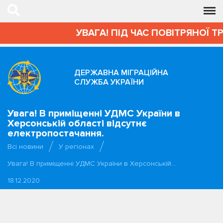
УВАГА! ПІД ЧАС ПОВІТРЯНОЇ Т
ДЕРЖАВНА МІГРАЦІЙНА
СЛУЖБА УКРАЇНИ
Увага! В приміщенні УДМС України в
Херсонській області відсутнє
електропостачання.
Всі новини
У регіонах
Увага! В приміщенні УДМС України в Херсонській…
18.12.2020