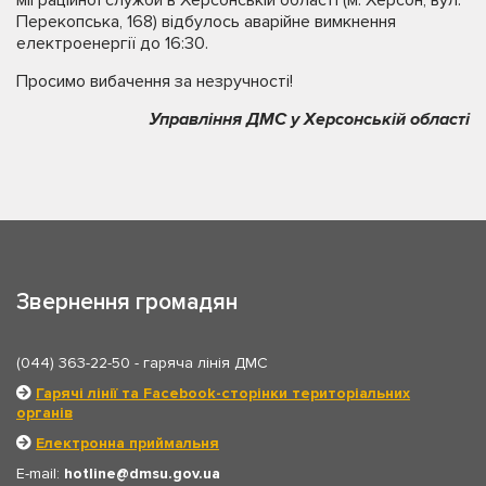
міграційної служби в Херсонській області (м. Херсон, вул.
Перекопська, 168) відбулось аварійне вимкнення
електроенергії до 16:30.
Просимо вибачення за незручності!
Управління ДМС у Херсонській області
Звернення громадян
(044) 363-22-50
- гаряча лінія ДМС
Гарячі лінії та Facebook-сторінки територіальних
органів
Електронна приймальня
E-mail:
hotline
dmsu.gov.ua