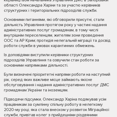
керівництвом начальника Управління ДМС в Запорізькій
області Олександра Харіни та за участю керівників
структурних і територіальних підрозділів служби.
Основними питаннями, які обговорили присутні, стали
діяльність Управління протягом року у частині надання
адміністративних послуг громадянам, в тому числі
внутрішнім переселенцям, жителям зони проведення
ООС та АР Крим; протидія нелегальній міграції та досвід
роботи служби в умовах карантинних обмежень.
Із доповідями виступили керівники структурних
підрозділів Управління та озвучили стан роботи за
основними напрямками діяльності.
Були визначені пріоритетні напрями роботи на наступний
рік, серед яких важливе місце займають якісне
обслуговування і надання адміністративних послуг ДМС
громадянам України та іноземцям.
Підводячи підсумки, Олександр Харіна подякував усім
працівникам за сумлінну спільну роботу в нелегкому
2020-му році, яка стала внеском у розвиток Міграційної
служби, привітав колег з прийдешніми різдвяними