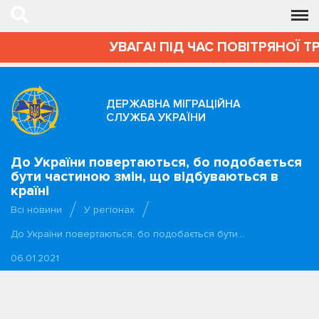
УВАГА! ПІД ЧАС ПОВІТРЯНОЇ Т
ДЕРЖАВНА МІГРАЦІЙНА
СЛУЖБА УКРАЇНИ
До України повертаються, бо подобається
бути частиною змін, що відбуваються в
країні
Всі новини
У регіонах
До України повертаються, бо подобається бути…
06.01.2021