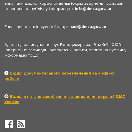
E-mail для вхідної кореспонденції (окрім звернень громадян
та запитів на публічну інформацію):
info
dmsu.gov.ua
E-mail для органів судової влади:
sud
dmsu.gov.ua
Адреса для листування: вул.Володимирська, 9, м.Київ, 01001
(звернення громадян, адвокатські запити, запити на публічну
інформацію тощо)
Відділ документального забезпечення та архівної
роботи
Відділ з питань запобігання та виявлення корупції ДМС
України