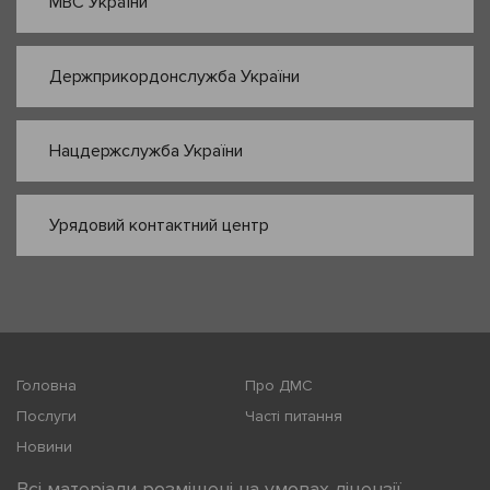
МВС України
Держприкордонслужба України
Нацдержслужба України
Урядовий контактний центр
Головна
Про ДМС
Послуги
Часті питання
Новини
Всі матеріали розміщені на умовах ліцензії