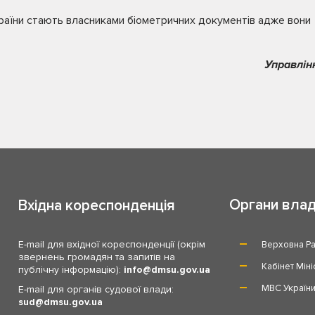
раїни стають власниками біометричних документів адже вони
Управлін
Органи вла
Вхідна кореспонденція
E-mail для вхідної кореспонденції (окрім
Верховна Ра
звернень громадян та запитів на
Кабінет Міні
публічну інформацію):
info
dmsu.gov.ua
МВС Україн
E-mail для органів судової влади:
sud
dmsu.gov.ua