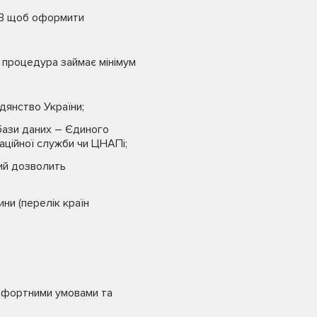
 РВ щоб оформити
 процедура займає мінімум
дянство України;
бази даних – Єдиного
аційної служби чи ЦНАПі;
ий дозволить
ни (перелік країн
омфортними умовами та