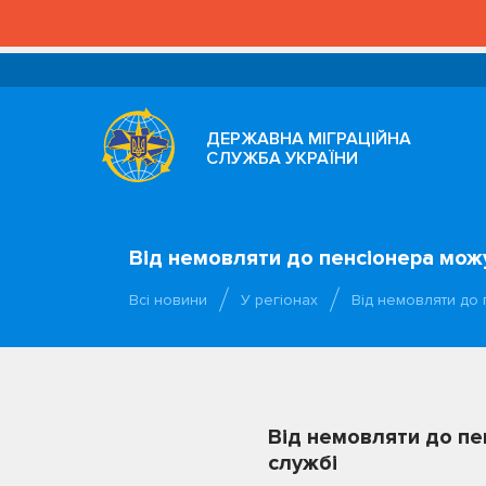
ДЕРЖАВНА МІГРАЦІЙНА
СЛУЖБА УКРАЇНИ
Від немовляти до пенсіонера можу
Всі новини
У регіонах
Від немовляти до
Від немовляти до пе
службі