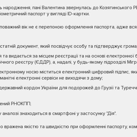
нь народження, пані Валентина звернулась до Козятинського
іометричний паспорт у вигляді ID-картки.
поважний вік не є перепоною оформлення паспорта, адже вся
статній документ, який посвідчує особу та підтверджує грома
а видається за місцем реєстрації та на основі електронної 
ного реєстру (ЄДДР), а, надалі, у будь-якому підрозділі Мігр
ектронному носію міститься електронний цифровий підпис, як
анітні електронні сервіси не виходячи з дому;
ержавний кордон України для подорожей до Грузії та Туреччи
сений РНОКПП;
аналозі знаходиться в смартфоні у застосунку "Дія".
но вражена якістю та швидкістю при оформленні паспорту, к