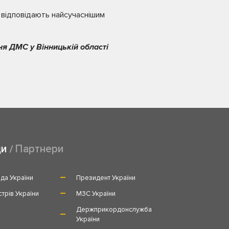
 відповідають найсучаснішим
ня ДМС у Вінницькій області
ди
Партнери
да України
Президент України
стрів України
МЗС України
и
Держприкордонслужба
України