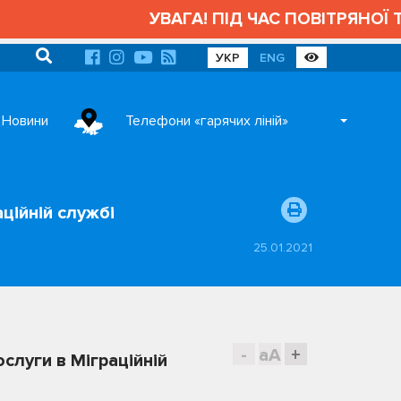
УВАГА! ПІД ЧАС ПОВІТРЯНОЇ ТРИ
УКР
ENG
Новини
Телефони «гарячих ліній»
ційній службі
25.01.2021
-
aA
+
слуги в Міграційній