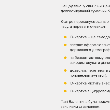
Нещодавно, у свій 72-й Де
довгоочікуваний сучасний б
Вкотре переконуємося, що 
часу, а переваги очевидні.
ID-картка – це самодо
вперше оформлюється т
державного демографіч
на безконтактному ел
використовувати різном
дозволяє перетинати д
поповнюватиметься);
ID-картка містить вне
ID-картка в цифровому 
Пані Валентина була приєм
ввічливим ставленням.