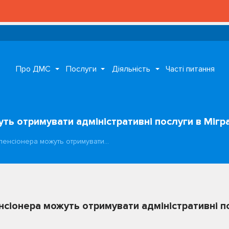
Про ДМС
Послуги
Діяльність
Часті питання
ть отримувати адміністративні послуги в Мігра
 пенсіонера можуть отримувати…
нсіонера можуть отримувати адміністративні по