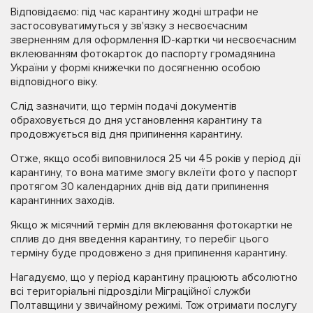
Відповідаємо: під час карантину жодні штрафи не
застосовуватимуться у зв'язку з несвоєчасним
зверненням для оформлення ID-картки чи несвоєчасним
вклеюванням фотокарток до паспорту громадянина
України у формі книжечки по досягненню особою
відповідного віку.
Слід зазначити, що термін подачі документів
обраховується до дня установлення карантину та
продовжується від дня припинення карантину.
Отже, якщо особі виповнилося 25 чи 45 років у період дії
карантину, то вона матиме змогу вклеїти фото у паспорт
протягом 30 календарних днів від дати припинення
карантинних заходів.
Якщо ж місячний термін для вклеювання фотокартки не
сплив до дня введення карантину, то перебіг цього
терміну буде продовжено з дня припинення карантину.
Нагадуємо, що у період карантину працюють абсолютно
всі територіальні підрозділи Міграційної служби
Полтавщини у звичайному режимі. Тож отримати послугу