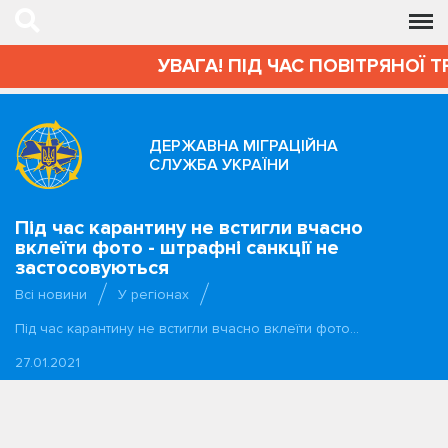
УВАГА! ПІД ЧАС ПОВІТРЯНОЇ Т
ДЕРЖАВНА МІГРАЦІЙНА
СЛУЖБА УКРАЇНИ
Під час карантину не встигли вчасно
вклеїти фото - штрафні санкції не
застосовуються
Всі новини
У регіонах
Під час карантину не встигли вчасно вклеїти фото…
27.01.2021