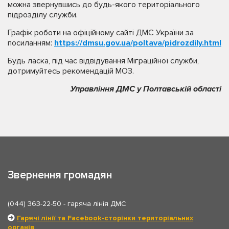
можна звернувшись до будь-якого територіального
підрозділу служби.
Графік роботи на офіційному сайті ДМС України за
посиланням:
https://dmsu.gov.ua/poltava/pidrozdily.html
Будь ласка, під час відвідування Міграційної служби,
дотримуйтесь рекомендацій МОЗ.
Управління ДМС у Полтавській області
Звернення громадян
(044) 363-22-50
- гаряча лінія ДМС
Гарячі лінії та Facebook-сторінки територіальних
органів