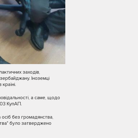
лактичних заходів,
Азербайджану. Іноземці
країні.
овідальності, а саме, щодо
203 КупАП.
 осіб без громадянства,
нства" було затверджено