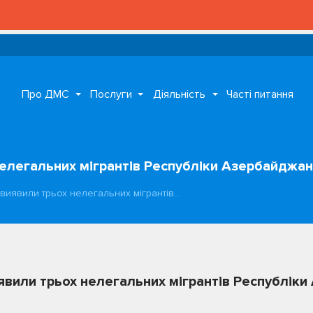
Про ДМС
Послуги
Діяльність
Часті питання
нелегальних мігрантів Республіки Азербайджан
виявили трьох нелегальних мігрантів…
явили трьох нелегальних мігрантів Республік