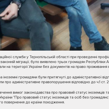
аційної служби у Тернопільській області при проведенні профі
законній міграції, було виявлено трьох громадян Республіки 
ли на території України без документів на право проживання в 
 іноземні громадяни були притягнуті до адміністративної відп
и про адміністративне правопорушення відповідно до ч.1 ст. 
ечення вимог законодавства про правовий статус іноземців та
 України "Про правовий статус іноземців та осіб без громадя
го повернення до країни походження.