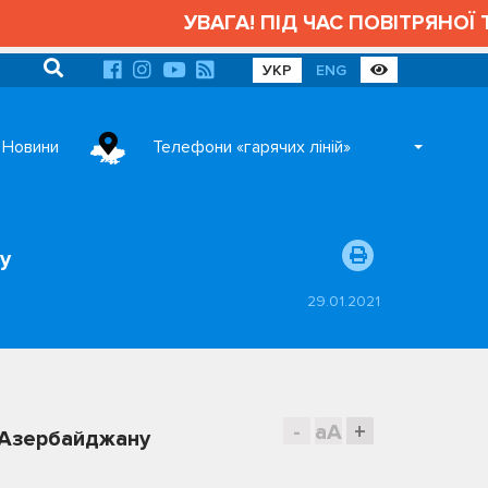
УВАГА! ПІД ЧАС ПОВІТРЯНОЇ Т
УКР
ENG
Новини
Телефони «гарячих ліній»
у
29.01.2021
-
aA
+
и Азербайджану