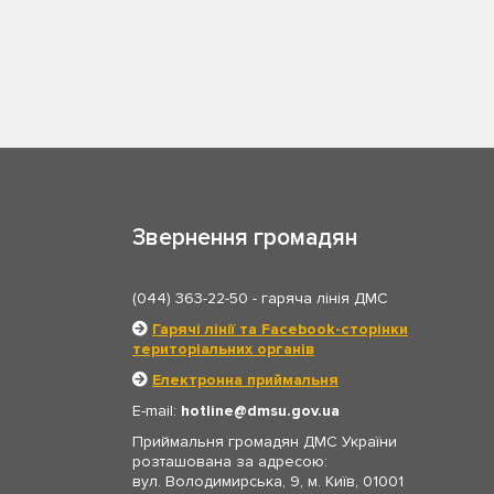
Звернення громадян
(044) 363-22-50
- гаряча лінія ДМС
Гарячі лінії та Facebook-сторінки
територіальних органів
Електронна приймальня
E-mail:
hotline
dmsu.gov.ua
Приймальня громадян ДМС України
розташована за адресою:
вул. Володимирська, 9, м. Київ, 01001