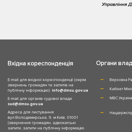
Управління Д
Органи вла
Вхідна кореспонденція
E-mail для вхідної кореспонденції (окрім
Верховна Ра
звернень громадян та запитів на
Кабінет Міні
публічну інформацію):
info
dmsu.gov.ua
МВС Україн
E-mail для органів судової влади:
sud
dmsu.gov.ua
Адреса для листування:
Нацдержслу
вул.Володимирська, 9, м.Київ, 01001
(звернення громадян, адвокатські
запити, запити на публічну інформацію