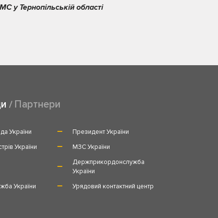
МС у Тернопільській області
ди
Партнери
да України
Президент України
стрів України
МЗС України
и
Держприкордонслужба
України
жба України
Урядовий контактний центр