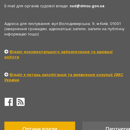
E-mail для органів судової влади:
sud
dmsu.gov.ua
Адреса для листування: вул.Володимирська, 9, м.Київ, 01001
(звернення громадян, адвокатські запити, запити на публічну
інформацію тощо)
Відділ документального забезпечення та архівної
роботи
Відділ з питань запобігання та виявлення корупції ДМС
України
Органи влади
Партнери