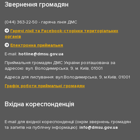
Звернення громадян
(044) 363-22-50
- гаряча лінія ДМС
Гарячі лінії та Facebook-сторінки територіальних
органів
Електронна приймальня
E-mail:
hotline
dmsu.gov.ua
Приймальня громадян ДМС України розташована за
адресою: вул. Володимирська, 9, м. Київ, 01001
Адреса для листування: вул.Володимирська, 9, м.Київ, 01001
Графік роботи приймальні громадян
Вхідна кореспонденція
E-mail для вхідної кореспонденції (окрім звернень громадян
та запитів на публічну інформацію):
info
dmsu.gov.ua