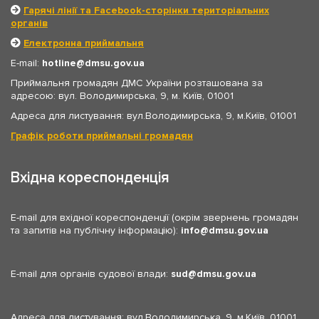
Гарячі лінії та Facebook-сторінки територіальних
органів
Електронна приймальня
E-mail:
hotline
dmsu.gov.ua
Приймальня громадян ДМС України розташована за
адресою: вул. Володимирська, 9, м. Київ, 01001
Адреса для листування: вул.Володимирська, 9, м.Київ, 01001
Графік роботи приймальні громадян
Вхідна кореспонденція
E-mail для вхідної кореспонденції (окрім звернень громадян
та запитів на публічну інформацію):
info
dmsu.gov.ua
E-mail для органів судової влади:
sud
dmsu.gov.ua
Адреса для листування: вул.Володимирська, 9, м.Київ, 01001