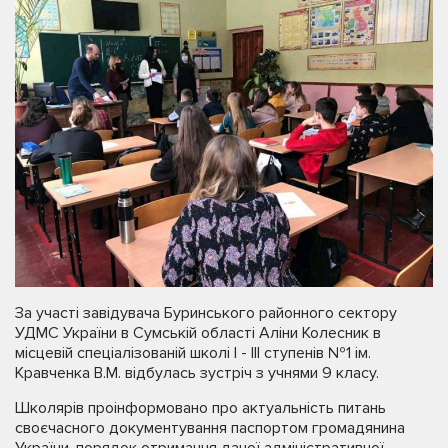
За участі завідувача Буринського районного сектору
УДМС України в Сумській області Аліни Колесник в
місцевій спеціалізованій школі І - ІІІ ступенів №1 ім.
Кравченка В.М. відбулась зустріч з учнями 9 класу.
Школярів проінформовано про актуальність питань
своєчасного документування паспортом громадянина
України, порядок отримання даної адміністративної