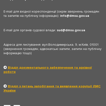
E-mail для вхідної кореспонденції (окрім звернень громадян
та запитів на публічну інформацію):
info
dmsu.gov.ua
E-mail для органів судової влади:
sud
dmsu.gov.ua
Адреса для листування: вул.Володимирська, 9, м.Київ, 01001
(звернення громадян, адвокатські запити, запити на публічну
інформацію тощо)
Відділ документального забезпечення та архівної
роботи
Відділ з питань запобігання та виявлення корупції ДМС
України