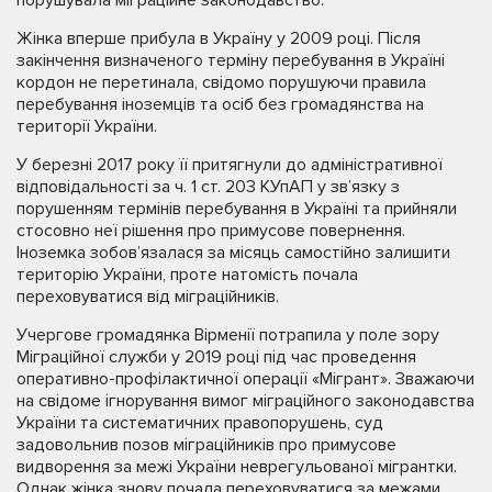
Жінка вперше прибула в Україну у 2009 році. Після
закінчення визначеного терміну перебування в Україні
кордон не перетинала, свідомо порушуючи правила
перебування іноземців та осіб без громадянства на
території України.
У березні 2017 року її притягнули до адміністративної
відповідальності за ч. 1 ст. 203 КУпАП у зв’язку з
порушенням термінів перебування в Україні та прийняли
стосовно неї рішення про примусове повернення.
Іноземка зобов’язалася за місяць самостійно залишити
територію України, проте натомість почала
переховуватися від міграційників.
Учергове громадянка Вірменії потрапила у поле зору
Міграційної служби у 2019 році під час проведення
оперативно-профілактичної операції «Мігрант». Зважаючи
на свідоме ігнорування вимог міграційного законодавства
України та систематичних правопорушень, суд
задовольнив позов міграційників про примусове
видворення за межі України неврегульованої мігрантки.
Однак жінка знову почала переховуватися за межами