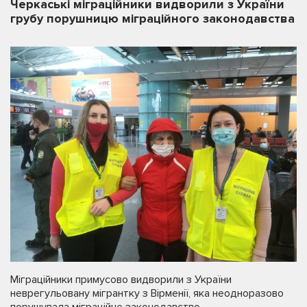
Черкаські міграційники видворили з України
грубу порушницю міграційного законодавства
Міграційники примусово видворили з України
неврегульовану мігрантку з Вірменії, яка неодноразово
порушувала міграційне законодавство.