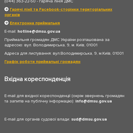
(044) 363-22-50
- гаряча лінія ДМС
Гарячі лінії та Facebook-сторінки територіальних
органів
Електронна приймальня
E-mail:
hotline
dmsu.gov.ua
Приймальня громадян ДМС України розташована за
адресою: вул. Володимирська, 9, м. Київ, 01001
Адреса для листування: вул.Володимирська, 9, м.Київ, 01001
Графік роботи приймальні громадян
Вхідна кореспонденція
E-mail для вхідної кореспонденції (окрім звернень громадян
та запитів на публічну інформацію):
info
dmsu.gov.ua
E-mail для органів судової влади:
sud
dmsu.gov.ua