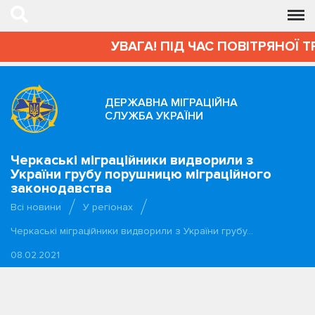
УВАГА! ПІД ЧАС ПОВІТРЯНОЇ Т
ДЕРЖАВНА МІГРАЦІЙНА
СЛУЖБА УКРАЇНИ
Черкаські міграційники видворили з
України грубу порушницю міграційного
законодавства
Всі новини
У регіонах
Черкаські міграційники видворили з України грубу…
08.02.2021