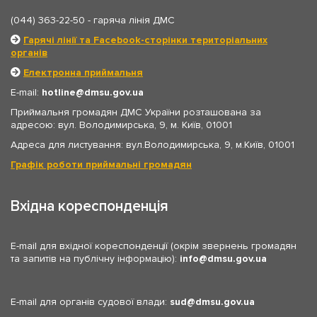
(044) 363-22-50
- гаряча лінія ДМС
Гарячі лінії та Facebook-сторінки територіальних
органів
Електронна приймальня
E-mail:
hotline
dmsu.gov.ua
Приймальня громадян ДМС України розташована за
адресою: вул. Володимирська, 9, м. Київ, 01001
Адреса для листування: вул.Володимирська, 9, м.Київ, 01001
Графік роботи приймальні громадян
Вхідна кореспонденція
E-mail для вхідної кореспонденції (окрім звернень громадян
та запитів на публічну інформацію):
info
dmsu.gov.ua
E-mail для органів судової влади:
sud
dmsu.gov.ua