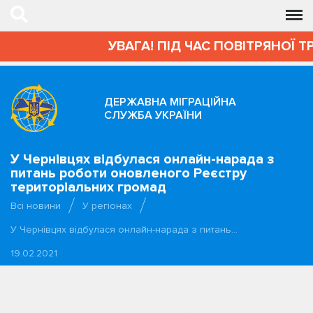
УВАГА! ПІД ЧАС ПОВІТРЯНОЇ Т
ДЕРЖАВНА МІГРАЦІЙНА
СЛУЖБА УКРАЇНИ
У Чернівцях відбулася онлайн-нарада з
питань роботи оновленого Реєстру
територіальних громад
Всі новини
У регіонах
У Чернівцях відбулася онлайн-нарада з питань…
19.02.2021