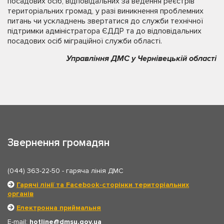
посадових осіб, відповідальних за ведення реєстрів
територіальних громад, у разі виникнення проблемних
питань чи ускладнень звертатися до служби технічної
підтримки адміністратора ЄДДР та до відповідальних
посадових осіб міграційної служби області.
Управління ДМС у Чернівецькій області
Звернення громадян
(044) 363-22-50
- гаряча лінія ДМС
Гарячі лінії та Facebook-сторінки територіальних
органів
Електронна приймальня
E-mail:
hotline
dmsu.gov.ua