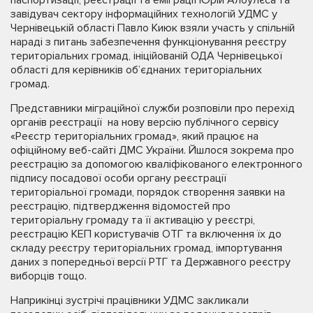
завідувач сектору інформаційних технологій УДМС у
Чернівецькій області Павло Киюк взяли участь у спільній
нараді з питань забезпечення функціонування реєстру
територіальних громад, ініційованій ОДА Чернівецької
області для керівників об’єднаних територіальних
громад.
Представники міграційної служби розповіли про перехід
органів реєстрації на нову версію публічного сервісу
«Реєстр територіальних громад», який працює на
офіційному веб-сайті ДМС України. Йшлося зокрема про
реєстрацію за допомогою кваліфікованого електронного
підпису посадової особи органу реєстрації
територіальної громади, порядок створення заявки на
реєстрацію, підтвердження відомостей про
територіальну громаду та її активацію у реєстрі,
реєстрацію КЕП користувачів ОТГ та включення їх до
складу реєстру територіальних громад, імпортування
даних з попередньої версії РТГ та Державного реєстру
виборців тощо.
Наприкінці зустрічі працівники УДМС закликали