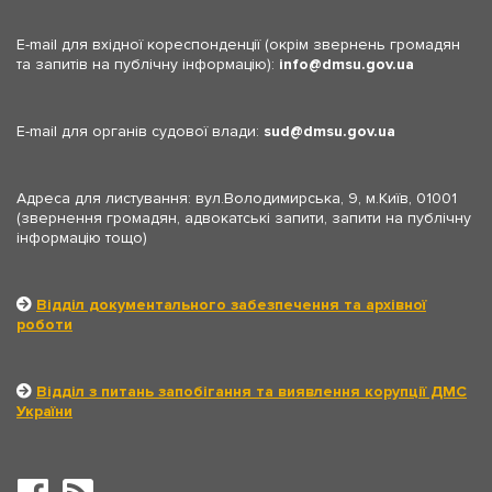
E-mail для вхідної кореспонденції (окрім звернень громадян
та запитів на публічну інформацію):
info
dmsu.gov.ua
E-mail для органів судової влади:
sud
dmsu.gov.ua
Адреса для листування: вул.Володимирська, 9, м.Київ, 01001
(звернення громадян, адвокатські запити, запити на публічну
інформацію тощо)
Відділ документального забезпечення та архівної
роботи
Відділ з питань запобігання та виявлення корупції ДМС
України