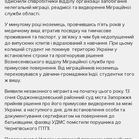
здійснили співробітники відділу організації запобігання
нелегальній міграції, реадмісії та видворення Міграційної
служби області.
У минулому році іноземець, провчившись п’ять років у
медичному виші, втратив посвідку на тимчасове
проживання та паспорт, у зв’язку з чим був недопущенний
до випускних іспитів і відрахований з навчання. При цьому
колишній студент не покинув територію України у
встановлені строки та проігнорував рішення
Вознесенівського відділу Міграційної служби про
примусове повернення. Від міграційників іноземець
переховувався у дівчини-громадянки Індії, студентки того
ж вишу.
Виявили незаконного мігранта на початку цього року. 13
січня Орджонікідзевський районний суд міста Запоріжжя
прийняв рішення про його примусове видворення за межі
України, а наступного дня, для встановлення особи та
документування сертифікатом на повернення до
батьківщини, фахівці УДМС помістили порушника до
Чернігівського ПТПІ.