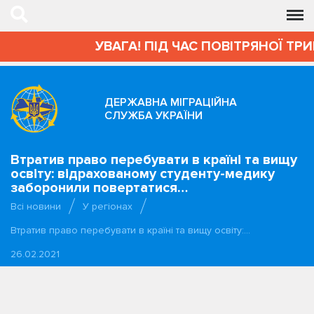
УВАГА! ПІД ЧАС ПОВІТРЯНОЇ ТРИВ
ДЕРЖАВНА МІГРАЦІЙНА
СЛУЖБА УКРАЇНИ
Втратив право перебувати в країні та вищу
освіту: відрахованому студенту-медику
заборонили повертатися…
Всі новини
У регіонах
Втратив право перебувати в країні та вищу освіту:…
26.02.2021