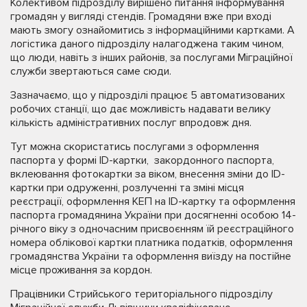
Колективом підрозділу вирішено питання інформування
громадян у вигляді стендів. Громадяни вже при вході
мають змогу ознайомитись з інформаційними картками. А
логістика даного підрозділу налагоджена таким чином,
що люди, навіть з інших районів, за послугами Міграційної
служби звертаються саме сюди.
Зазначаємо, що у підрозділі працює 5 автоматизованих
робочих станції, що дає можливість надавати велику
кількість адміністративних послуг впродовж дня.
Тут можна скористатись послугами з оформлення
паспорта у формі ID-картки, закордонного паспорта,
вклеювання фотокартки за віком, внесення зміни до ID-
картки при одруженні, розлученні та зміні місця
реєстрації, оформлення КЕП на ID-картку та оформлення
паспорта громадянина України при досягненні особою 14-
річного віку з одночасним присвоєнням їй реєстраційного
номера облікової картки платника податків, оформлення
громадянства України та оформлення виїзду на постійне
місце проживання за кордон.
Працівники Стрийського територіального підрозділу