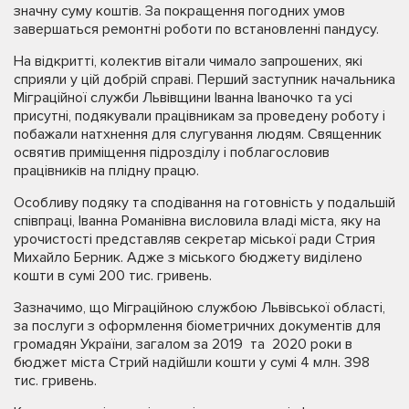
значну суму коштів. За покращення погодних умов
завершаться ремонтні роботи по встановленні пандусу.
На відкритті, колектив вітали чимало запрошених, які
сприяли у цій добрій справі. Перший заступник начальника
Міграційної служби Львівщини Іванна Іваночко та усі
присутні, подякували працівникам за проведену роботу і
побажали натхнення для слугування людям. Священник
освятив приміщення підрозділу і поблагословив
працівників на плідну працю.
Особливу подяку та сподівання на готовність у подальшій
співпраці, Іванна Романівна висловила владі міста, яку на
урочистості представляв секретар міської ради Стрия
Михайло Берник. Адже з міського бюджету виділено
кошти в сумі 200 тис. гривень.
Зазначимо, що Міграційною службою Львівської області,
за послуги з оформлення біометричних документів для
громадян України, загалом за 2019 та 2020 роки в
бюджет міста Стрий надійшли кошти у сумі 4 млн. 398
тис. гривень.