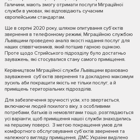
Галичини, мають змогу отримати послуги Міграційної
служби в умовах, які відповідають сучасним
європейським стандартам.
Ще в серпні 2020 року, шляхом опитування суб’єктів
звернення в телефонному режимі, Міграційною службою
Львівщини проведено аналіз якості надання послуг для
наших співвітчизників, який потішив гарною оцінкою.
Проте щодо Стрийського підрозділу було достатньо
зауважень, які стосувалися стану самого приміщення.
Керівництвом Міграційної служби Львівщини враховано
зауваження суб’єктів звернення та докладено максимум
зусиль аби покращити якість не тільки послуг, а й
приміщень територіальних підрозділів.
Для забезпечення зручності усім, хто звертається,
включаючи людей похилого віку, з особливими
потребами, батьків із немовлятами тощо, розглядаються
усі варіанти, щоб приміщення нашої служби знаходились
на першому поверсі. З метою покращення умов для
комфортного обслуговування суб’єктів звернення та
належного вигляду приміщення, ДМС України виділено